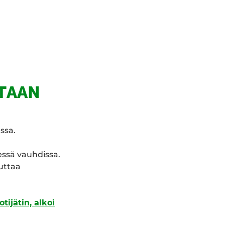
NTAAN
nssa.
essä vauhdissa.
uuttaa
ijätin, alkoi