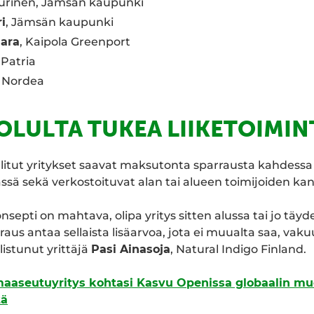
uurinen, Jämsän kaupunki
i
, Jämsän kaupunki
aara
, Kaipola Greenport
, Patria
, Nordea
OLULTA TUKEA LIIKETOIMI
litut yritykset saavat maksutonta sparrausta kahdessa
ä sekä verkostoituvat alan tai alueen toimijoiden ka
septi on mahtava, olipa yritys sitten alussa tai jo täyd
raus antaa sellaista lisäarvoa, jota ei muualta saa, vak
listunut yrittäjä
Pasi Ainasoja
, Natural Indigo Finland.
aaseutuyritys kohtasi Kasvu Openissa globaalin muot
tä