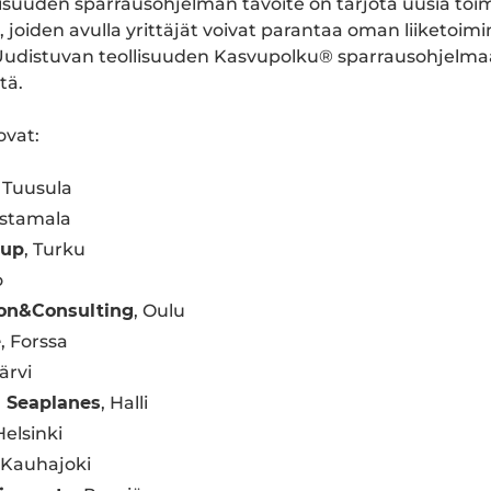
isuuden sparrausohjelman tavoite on tarjota uusia toim
, joiden avulla yrittäjät voivat parantaa oman liiketoim
udistuvan teollisuuden Kasvupolku® sparrausohjelmaan
tä.
 ovat:
, Tuusula
astamala
oup
, Turku
o
ion&Consulting
, Oulu
e
, Forssa
järvi
 Seaplanes
, Halli
Helsinki
, Kauhajoki