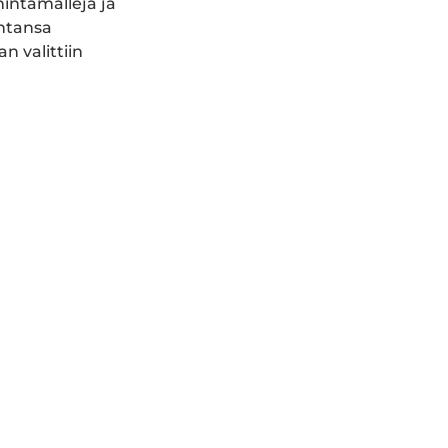
intamalleja ja
intansa
 valittiin