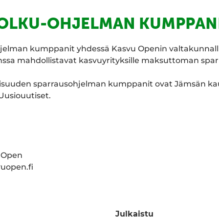
OLKU-OHJELMAN KUMPPAN
elman kumppanit yhdessä Kasvu Openin valtakunnall
sa mahdollistavat kasvuyrityksille maksuttoman spar
lisuuden sparrausohjelman kumppanit ovat Jämsän kau
Uusiouutiset.
u Open
uopen.fi
Julkaistu