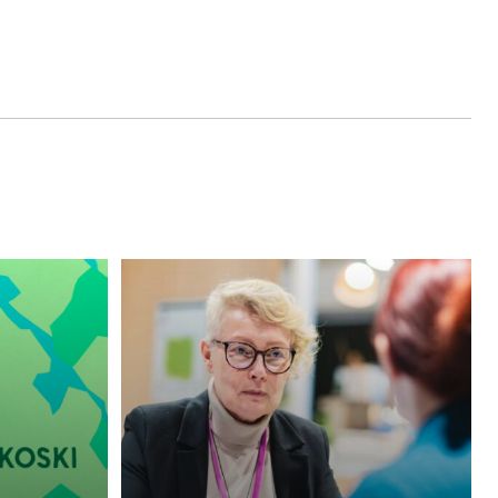
Anna-
Stiina
Boström
on
Vuoden
sparraaja
2025