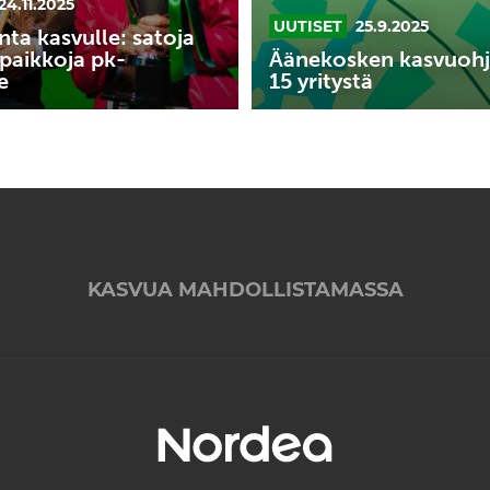
24.11.2025
UUTISET
25.9.2025
nta kasvulle: satoja
paikkoja pk-
Äänekosken kasvuoh
e
15 yritystä
KASVUA MAHDOLLISTAMASSA