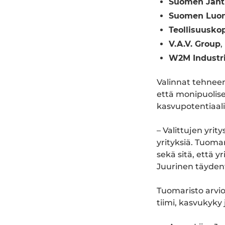
Suomen Jaht
Suomen Luon
Teollisuusko
V.A.V. Group
, 
W2M Industr
Valinnat tehnee
että monipuolises
kasvupotentiaali
– Valittujen yri
yrityksiä. Tuoma
sekä sitä, että 
Juurinen täyden
Tuomaristo arvio
tiimi, kasvukyky