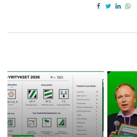
Jaa Facebookissa
Jaa Twitterissä
Jaa Link
Ja
180
Uusi
kasvun
suunta
nälkäistä
kasvulle:
yritystä
satoja
ottaa
sparrauspai
seuraavan
pk-
askeleen
yrityksille
Kasvupolku-
sparrauksessa