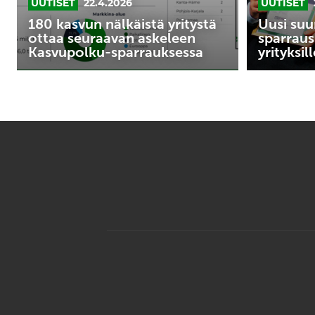
UUTISET
22.4.2026
UUTISET
180 kasvun nälkäistä yritystä
Uusi suu
ottaa seuraavan askeleen
sparraus
Kasvupolku-sparrauksessa
yrityksill