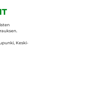
IT
isten
rauksen.
punki, Keski-