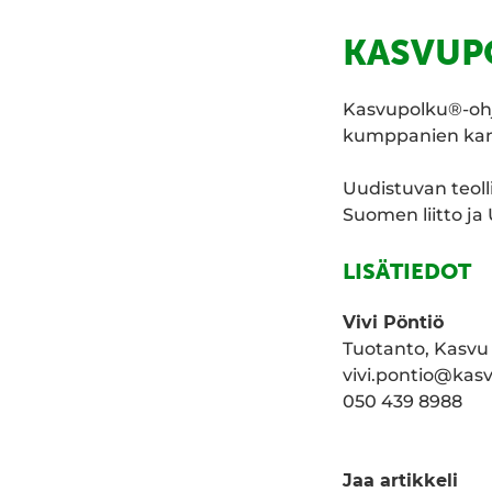
KASVUP
Kasvupolku®-ohj
kumppanien kans
Uudistuvan teol
Suomen liitto ja 
LISÄTIEDOT
Vivi Pöntiö
Tuotanto, Kasv
vivi.pontio@kasv
050 439 8988
Jaa artikkeli