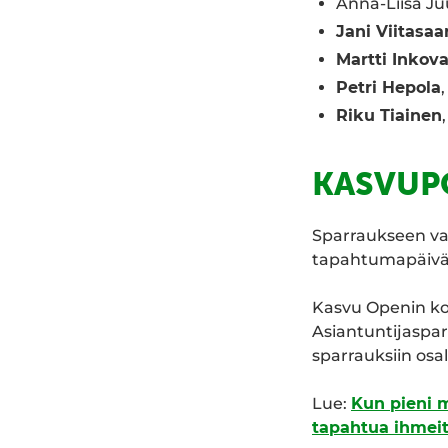
Anna-Liisa J
Jani Viitasaar
Martti Inkov
Petri Hepola
Riku Tiainen
KASVUP
Sparraukseen va
tapahtumapäiväss
Kasvu Openin kon
Asiantuntijaspar
sparrauksiin osal
Lue:
Kun pieni m
tapahtua ihmei