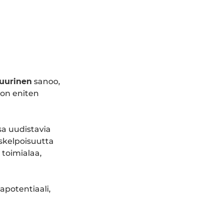
Juurinen
sanoo,
 on eniten
sa uudistavia
skelpoisuutta
 toimialaa,
apotentiaali,