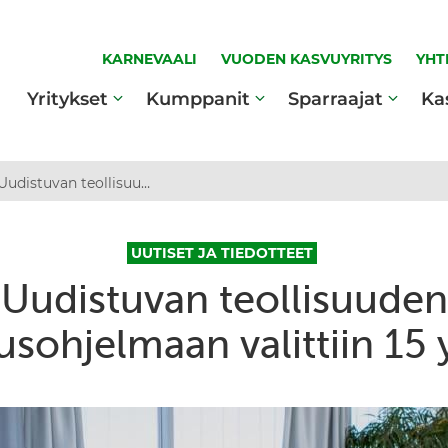
KARNEVAALI
VUODEN KASVUYRITYS
YHT
Yritykset
Kumppanit
Sparraajat
Ka
Uudistuvan teollisuuden sparrausohjelmaan valittiin 15 yritystä
UUTISET JA TIEDOTTEET
Uudistuvan teollisuuden
usohjelmaan valittiin 15 y