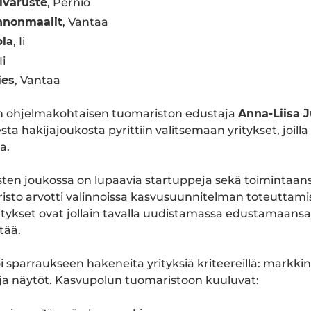
ivaruste
, Perniö
nonmaalit
, Vantaa
pla
, Ii
Ii
ies
, Vantaa
n ohjelmakohtaisen tuomariston edustaja
Anna-Liisa 
ta hakijajoukosta pyrittiin valitsemaan yritykset, joilla
a.
tysten joukossa on lupaavia startuppeja sekä toimintaan
risto arvotti valinnoissa kasvusuunnitelman toteuttami
yritykset ovat jollain tavalla uudistamassa edustamaansa
tää.
i sparraukseen hakeneita yrityksiä kriteereillä: markkin
 ja näytöt. Kasvupolun tuomaristoon kuuluvat: