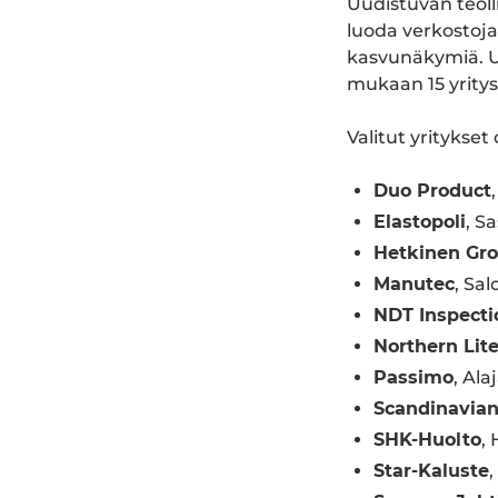
Uudistuvan teoll
luoda verkostoja
kasvunäkymiä. U
mukaan 15 yritys
Valitut yritykset
Duo Product
Elastopoli
, S
Hetkinen Gr
Manutec
, Sal
NDT Inspect
Northern Lit
Passimo
, Ala
Scandinavian
SHK-Huolto
, 
Star-Kaluste