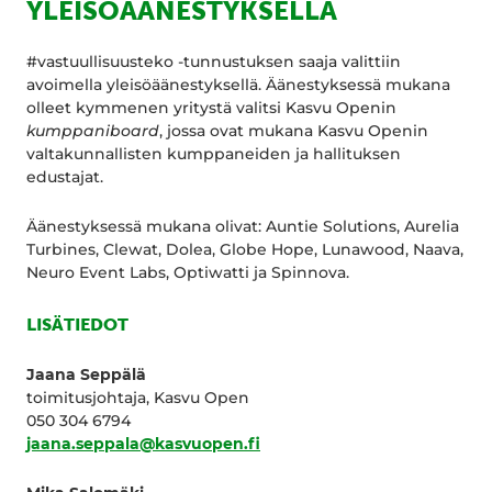
YLEISÖÄÄNESTYKSELLÄ
#vastuullisuusteko -tunnustuksen saaja valittiin
avoimella yleisöäänestyksellä. Äänestyksessä mukana
olleet kymmenen yritystä valitsi Kasvu Openin
kumppaniboard
, jossa ovat mukana Kasvu Openin
valtakunnallisten kumppaneiden ja hallituksen
edustajat.
Äänestyksessä mukana olivat: Auntie Solutions, Aurelia
Turbines, Clewat, Dolea, Globe Hope, Lunawood, Naava,
Neuro Event Labs, Optiwatti ja Spinnova.
LISÄTIEDOT
Jaana Seppälä
toimitusjohtaja, Kasvu Open
050 304 6794
jaana.seppala@kasvuopen.fi