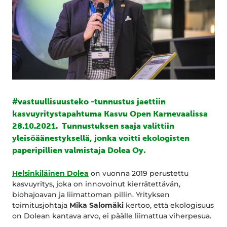
#vastuullisuusteko -tunnustus jaettiin
kasvuyritystapahtuma Kasvu Open Karnevaalissa
28.10.2021. Tunnustuksen saaja valittiin
yleisöäänestyksellä, jonka voitti ekologisten
paperipillien valmistaja Dolea Oy.
Helsinkiläinen Dolea
on vuonna 2019 perustettu
kasvuyritys, joka on innovoinut kierrätettävän,
biohajoavan ja liimattoman pillin. Yrityksen
toimitusjohtaja
Mika Salomäki
kertoo, että ekologisuus
on Dolean kantava arvo, ei päälle liimattua viherpesua.