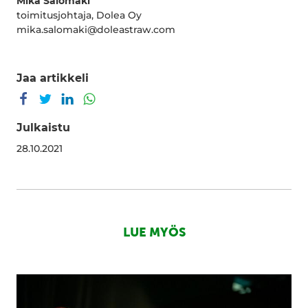
Mika Salomäki
toimitusjohtaja, Dolea Oy
mika.salomaki@doleastraw.com
Jaa artikkeli
Jaa Facebookissa
Jaa Twitterissä
Jaa LinkedInissä
Jaa WhatsAppissa
Julkaistu
28.10.2021
LUE MYÖS
Inosence
Polyol