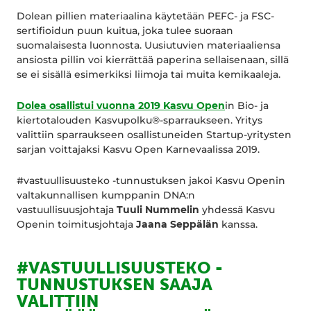
Dolean pillien materiaalina käytetään PEFC- ja FSC-
sertifioidun puun kuitua, joka tulee suoraan
suomalaisesta luonnosta. Uusiutuvien materiaaliensa
ansiosta pillin voi kierrättää paperina sellaisenaan, sillä
se ei sisällä esimerkiksi liimoja tai muita kemikaaleja.
Dolea osallistui vuonna 2019 Kasvu Open
in Bio- ja
kiertotalouden Kasvupolku®-sparraukseen. Yritys
valittiin sparraukseen osallistuneiden Startup-yritysten
sarjan voittajaksi Kasvu Open Karnevaalissa 2019.
#vastuullisuusteko -tunnustuksen jakoi Kasvu Openin
valtakunnallisen kumppanin DNA:n
vastuullisuusjohtaja
Tuuli Nummelin
yhdessä Kasvu
Openin toimitusjohtaja
Jaana Seppälän
kanssa.
#VASTUULLISUUSTEKO -
TUNNUSTUKSEN SAAJA
VALITTIIN