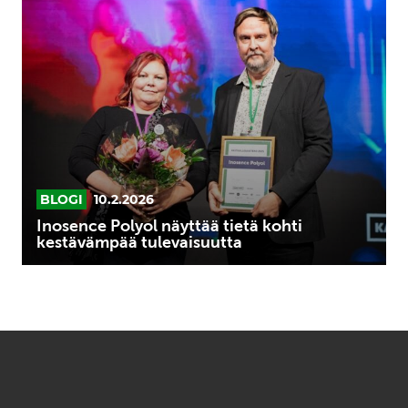
Inosence
Polyol
näyttää
tietä
kohti
kestävämpää
tulevaisuutta
BLOGI
10.2.2026
Inosence Polyol näyttää tietä kohti
kestävämpää tulevaisuutta