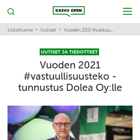
Kasvu Open
MENU
Haku
>
>
Uutishuone
Uutiset
Vuoden 2021 #vastuullisuusteko -tunnustus Dolea Oy:lle
UUTISET JA TIEDOTTEET
Vuoden 2021
#vastuullisuusteko -
tunnustus Dolea Oy:lle