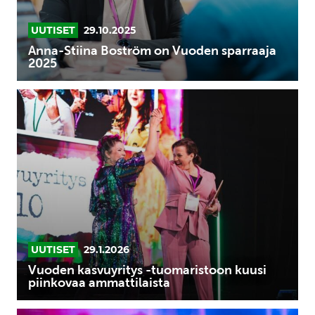
UUTISET
29.10.2025
Anna-Stiina Boström on Vuoden sparraaja
2025
Vuoden
kasvuyritys
-
tuomaristoon
kuusi
piinkovaa
ammattilaista
UUTISET
29.1.2026
Vuoden kasvuyritys -tuomaristoon kuusi
piinkovaa ammattilaista