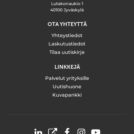
Lutakonaukio 1
40100 Jyväskylä
OTA YHTEYTTÄ
Yhteystiedot
Laskutustiedot
Tilaa uutiskirje
LINKKEJÄ
Palvelut yrityksille
Uutishuone
Kuvapankki
LinkedIn
X
Facebook
Instagram
YouTube