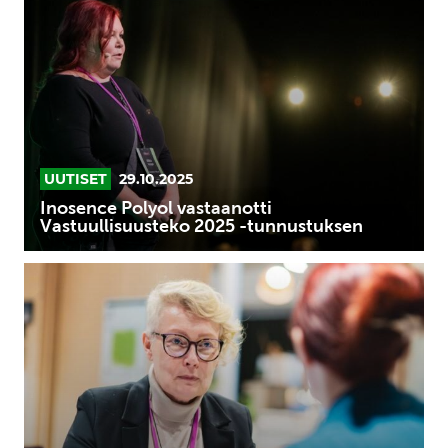
vastaanotti
Vastuullisuusteko
2025
-
tunnustuksen
UUTISET
29.10.2025
Inosence Polyol vastaanotti
Vastuullisuusteko 2025 -tunnustuksen
Anna-
Stiina
Boström
on
Vuoden
sparraaja
2025