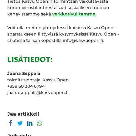
Tietoa Kasvu Openin toimintaan vaikuttavasta
koronavirustilanteesta saat sosiaalisen median
kanavistamme sekä
verkkosivuiltamme
.
Voit olla meihin yhteydessä kaikissa Kasvu Open -
sparraukseen liittyvissä kysymyksissä Kasvu Open -
chatissa tai sähköpostilla info@kasvuopen.fi.
LISÄTIEDOT:
Jaana Seppälä
toimitusjohtaja, Kasvu Open
+358 50 304 6794
jaana.seppala@kasvuopen.fi
Jaa artikkeli
Jaa Facebookissa
Jaa Twitterissä
Jaa LinkedInissä
Jaa WhatsAppissa
Julkaistu