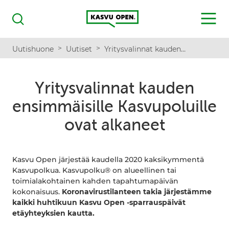
Kasvu Open
MENU
Haku
>
>
Uutishuone
Uutiset
Yritysvalinnat kauden ensimmäisille Kasvupoluille ovat alkaneet
Yritysvalinnat kauden
ensimmäisille Kasvupoluille
ovat alkaneet
Kasvu Open järjestää kaudella 2020 kaksikymmentä
Kasvupolkua. Kasvupolku® on alueellinen tai
toimialakohtainen kahden tapahtumapäivän
kokonaisuus.
Koronavirustilanteen takia järjestämme
kaikki huhtikuun Kasvu Open -sparrauspäivät
etäyhteyksien kautta.