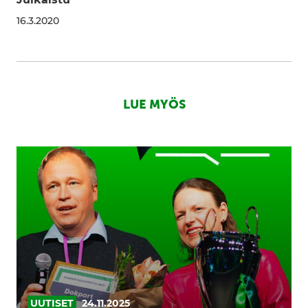
16.3.2020
LUE MYÖS
Uusi
suunta
kasvulle:
satoja
sparrauspaikkoja
pk-
yrityksille
UUTISET
24.11.2025