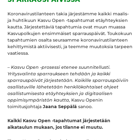
Koronavirustilanteen takia järjestämme kaikki maalis-
ja huhtikuun Kasvu Open -tapahtumat etäyhteyksien
kautta. Järjestettäviä tapahtumia ovat muun muassa
Kasvupolkujen ensimmäiset sparrauspäivät. Toukokuun
tapahtumien osalta seuraamme koronavirustilanteen
kehittymistä aktiivisesti, ja teemme muutoksia tarpeen
vaatiessa.
– Kasvu Open -prosessi etenee suunnitellusti.
Yritysvalinta sparraukseen tehdään ja kaikki
sparrauspäivät järjestetään. Kaikille sparrauspäiviin
osallistuville lähetetään henkilökohtaiset ohjeet
osallistumisesta etäyhteyksien ja digitaalisen
oppimisympäristön kautta,
Kasvu Openin
toimitusjohtaja
Jaana Seppälä
sanoo.
Kaikki Kasvu Open -tapahtumat järjestetään
aikataulun mukaan, jos tilanne ei muutu.