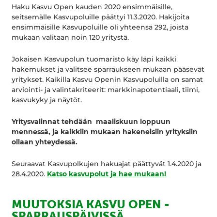
Haku Kasvu Open kauden 2020 ensimmäisille,
seitsemälle Kasvupoluille päättyi 11.3.2020. Hakijoita
ensimmäisille Kasvupoluille oli yhteensä 292, joista
mukaan valitaan noin 120 yritystä.
Jokaisen Kasvupolun tuomaristo käy läpi kaikki
hakemukset ja valitsee sparraukseen mukaan pääsevät
yritykset. Kaikilla Kasvu Openin Kasvupoluilla on samat
arviointi- ja valintakriteerit: markkinapotentiaali, tiimi,
kasvukyky ja näytöt.
Yritysvalinnat tehdään maaliskuun loppuun
mennessä, ja kaikkiin mukaan hakeneisiin yrityksiin
ollaan yhteydessä.
Seuraavat Kasvupolkujen hakuajat päättyvät 1.4.2020 ja
28.4.2020.
Katso kasvupolut ja hae mukaan!
MUUTOKSIA KASVU OPEN -
SPARRAUSPÄIVISSÄ