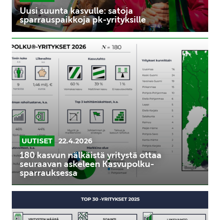
Uusi suunta kasvulle: satoja
sparrauspaikkoja pk-yrityksille
180
kasvun
nälkäistä
yritystä
ottaa
seuraavan
askeleen
Kasvupolku-
sparrauksessa
UUTISET
22.4.2026
180 kasvun nälkäistä yritystä ottaa
seuraavan askeleen Kasvupolku-
sparrauksessa
TOP
30
-