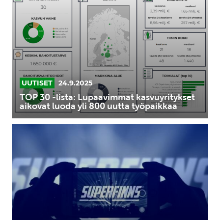
lista:
Lupaavimmat
kasvuyritykset
aikovat
luoda
yli
800
UUTISET
24.9.2025
uutta
TOP 30 -lista: Lupaavimmat kasvuyritykset
aikovat luoda yli 800 uutta työpaikkaa
työpaikkaa
Up
your
game
in
the
SUPERFINNS
program