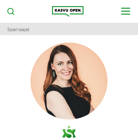
Kasvu Open
MENU
Haku
Sparraajat