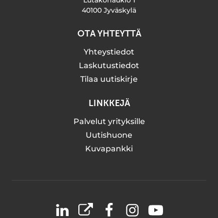
Lutakonaukio 1
40100 Jyväskylä
OTA YHTEYTTÄ
Yhteystiedot
Laskutustiedot
Tilaa uutiskirje
LINKKEJÄ
Palvelut yrityksille
Uutishuone
Kuvapankki
LinkedIn
X
Facebook
Instagram
YouTube