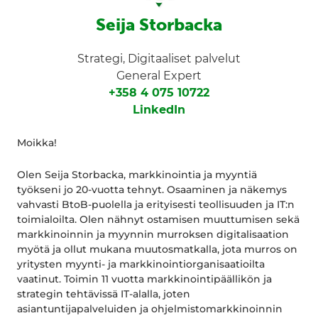
Seija Storbacka
Strategi, Digitaaliset palvelut
General Expert
+358 4 075 10722
LinkedIn
Moikka!
Olen Seija Storbacka, markkinointia ja myyntiä
työkseni jo 20-vuotta tehnyt. Osaaminen ja näkemys
vahvasti BtoB-puolella ja erityisesti teollisuuden ja IT:n
toimialoilta. Olen nähnyt ostamisen muuttumisen sekä
markkinoinnin ja myynnin murroksen digitalisaation
myötä ja ollut mukana muutosmatkalla, jota murros on
yritysten myynti- ja markkinointiorganisaatioilta
vaatinut. Toimin 11 vuotta markkinointipäällikön ja
strategin tehtävissä IT-alalla, joten
asiantuntijapalveluiden ja ohjelmistomarkkinoinnin