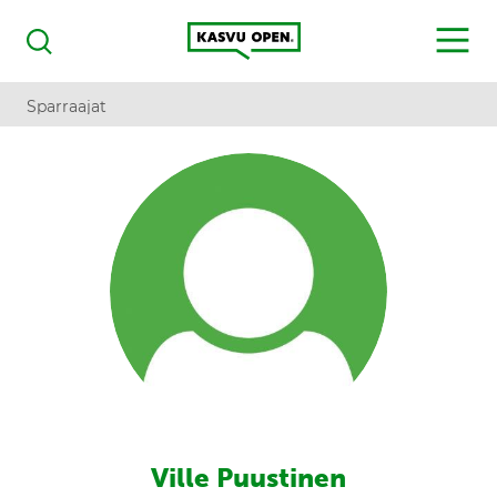
Kasvu Open
MENU
Haku
Sparraajat
Ville Puustinen