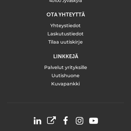
40100 Jyväskylä
OTA YHTEYTTÄ
Yhteystiedot
Laskutustiedot
Tilaa uutiskirje
LINKKEJÄ
Palvelut yrityksille
Uutishuone
Kuvapankki
LinkedIn
X
Facebook
Instagram
YouTube