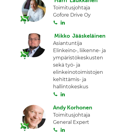
Harri Laukkanen
Toimitusjohtaja
Gofore Drive Oy
S
L
o
i
Mikko Jääskeläinen
i
n
Asiantuntija
t
k
Elinkeino-, liikenne- ja
a
e
ympäristökeskusten
d
sekä työ- ja
I
elinkeinotoimistojen
n
kehittämis- ja
hallintokeskus
S
L
o
i
Andy Korhonen
i
n
Toimitusjohtaja
t
k
General Expert
a
e
S
L
d