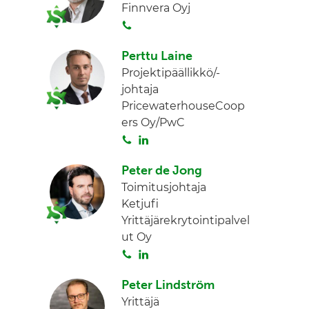
Finnvera Oyj
a
e
S
d
o
I
Perttu Laine
i
n
Projektipäällikkö/-
t
johtaja
a
PricewaterhouseCoop
ers Oy/PwC
S
L
o
i
Peter de Jong
i
n
Toimitusjohtaja
t
k
Ketjufi
a
e
Yrittäjärekrytointipalvel
d
ut Oy
I
S
L
n
o
i
Peter Lindström
i
n
Yrittäjä
t
k