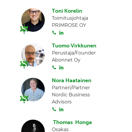
o
i
I
Toni Korelin
i
n
n
Toimitusjohtaja
t
k
PRIMROSE OY
a
e
S
L
d
o
i
I
Tuomo Virkkunen
i
n
n
Perustaja/Founder
t
k
Abonnet Oy
a
e
S
L
d
o
i
I
Nora Haatainen
i
n
n
Partneri/Partner
t
k
Nordic Business
a
e
Advisors
d
S
L
I
o
i
n
Thomas Honga
i
n
Osakas
t
k