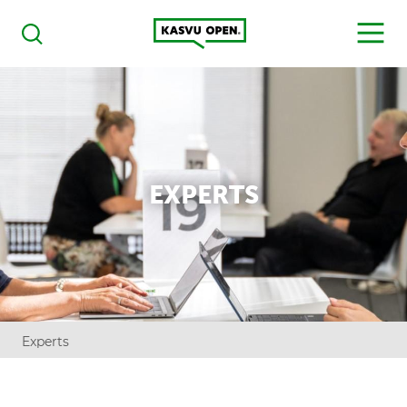
Kasvu Open
MENU
Haku
EXPERTS
Experts