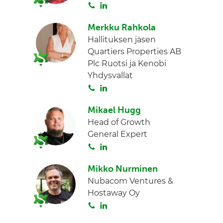
S
L
d
o
i
I
Merkku Rahkola
i
n
n
Hallituksen jäsen
t
k
Quartiers Properties AB
a
e
Plc Ruotsi ja Kenobi
d
Yhdysvallat
I
S
L
n
o
i
Mikael Hugg
i
n
Head of Growth
t
k
General Expert
a
e
S
L
d
o
i
I
Mikko Nurminen
i
n
n
Nubacom Ventures &
t
k
Hostaway Oy
a
e
S
L
d
o
i
I