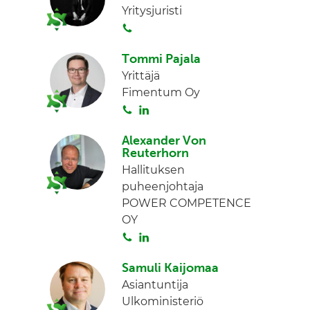
Yritysjuristi
a
e
S
d
o
I
Tommi Pajala
i
n
Yrittäjä
t
Fimentum Oy
a
S
L
o
i
Alexander Von
i
n
Reuterhorn
t
k
Hallituksen
a
e
puheenjohtaja
d
POWER COMPETENCE
I
OY
n
S
L
o
i
Samuli Kaijomaa
i
n
Asiantuntija
t
k
Ulkoministeriö
a
e