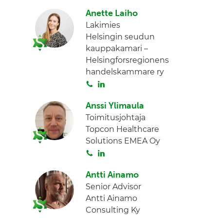
o
i
I
Anette Laiho
i
n
n
Lakimies
t
k
Helsingin seudun
a
e
kauppakamari –
d
Helsingforsregionens
I
handelskammare ry
n
S
L
o
i
Anssi Ylimaula
i
n
Toimitusjohtaja
t
k
Topcon Healthcare
a
e
Solutions EMEA Oy
d
S
L
I
o
i
n
Antti Ainamo
i
n
Senior Advisor
t
k
Antti Ainamo
a
e
Consulting Ky
d