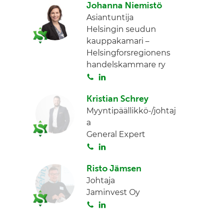
Johanna Niemistö
i
n
Asiantuntija
t
k
Helsingin seudun
a
e
kauppakamari –
d
Helsingforsregionens
I
handelskammare ry
n
S
L
o
i
Kristian Schrey
i
n
Myyntipäällikkö-/johtaj
t
k
a
a
e
General Expert
d
S
L
I
o
i
n
Risto Jämsen
i
n
Johtaja
t
k
Jaminvest Oy
a
e
S
L
d
o
i
I