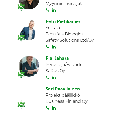
Myynninmurtajat
a
e
S
L
d
o
i
I
Petri Pietikainen
i
n
n
Yrittäjä
t
k
Biosafe – Biological
a
e
Safety Solutions Ltd/Oy
d
S
L
I
o
i
n
Pia Kähärä
i
n
Perustaja/Founder
t
k
SaRus Oy
a
e
S
L
d
o
i
I
Sari Paavilainen
i
n
n
Projektipäällikkö
t
k
Business Finland Oy
a
e
S
L
d
o
i
I