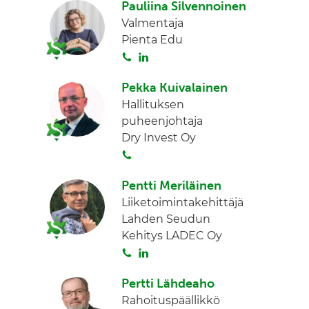
Pauliina Silvennoinen
i
n
n
Valmentaja
t
k
Pienta Edu
a
e
S
L
d
o
i
I
Pekka Kuivalainen
i
n
n
Hallituksen
t
k
puheenjohtaja
a
e
Dry Invest Oy
d
S
I
o
n
Pentti Meriläinen
i
Liiketoimintakehittäjä
t
Lahden Seudun
a
Kehitys LADEC Oy
S
L
o
i
Pertti Lähdeaho
i
n
Rahoituspäällikkö
t
k