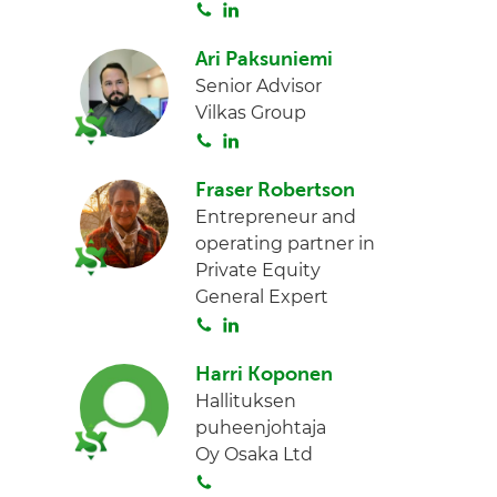
S
L
I
o
i
n
Ari Paksuniemi
i
n
Senior Advisor
t
k
Vilkas Group
a
e
S
L
d
o
i
I
Fraser Robertson
i
n
n
Entrepreneur and
t
k
operating partner in
a
e
Private Equity
d
General Expert
I
S
L
n
o
i
Harri Koponen
i
n
Hallituksen
t
k
puheenjohtaja
a
e
Oy Osaka Ltd
d
S
I