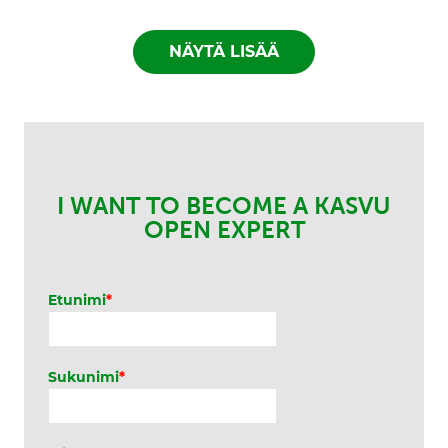
t
a
NÄYTÄ LISÄÄ
I WANT TO BECOME A KASVU
OPEN EXPERT
Etunimi
*
Sukunimi
*