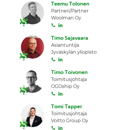
Teemu Tolonen
i
n
n
Partneri/Partner
t
k
Woolman Oy
a
e
S
L
d
o
i
I
Timo Sajavaara
i
n
n
Asiantuntija
t
k
Jyväskylän yliopisto
a
e
S
L
d
o
i
I
Timo Toivonen
i
n
n
Toimitusjohtaja
t
k
OGOship Oy
a
e
S
L
d
o
i
I
Tomi Tapper
i
n
n
Toimitusjohtaja
t
k
Voitto Group Oy
a
e
S
L
d