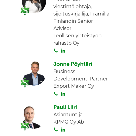
viestintäjohtaja,
a
e
sijoituskirjailija, Framilla
d
Finlandin Senior
I
Advisor
n
Teollisen yhteistyön
rahasto Oy
S
L
o
i
Jonne Pöyhtäri
i
n
Business
t
k
Development, Partner
a
e
Export Maker Oy
d
S
L
I
o
i
n
Pauli Liiri
i
n
Asiantuntija
t
k
KPMG Oy Ab
a
e
S
L
d