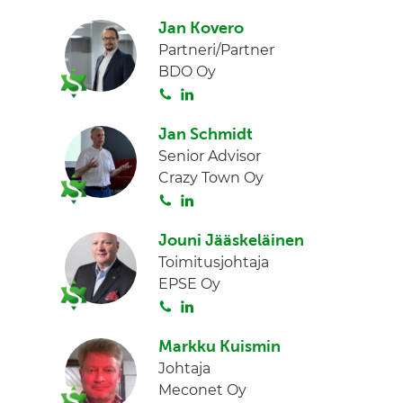
o
n
Jan Kovero
i
Partneri/Partner
t
BDO Oy
a
S
L
o
i
Jan Schmidt
i
n
Senior Advisor
t
k
Crazy Town Oy
a
e
S
L
d
o
i
I
Jouni Jääskeläinen
i
n
n
Toimitusjohtaja
t
k
EPSE Oy
a
e
S
L
d
o
i
I
Markku Kuismin
i
n
n
Johtaja
t
k
Meconet Oy
a
e