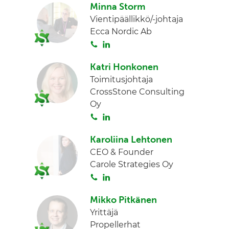
Minna Storm
i
n
n
Vientipäällikkö/-johtaja
t
k
Ecca Nordic Ab
a
e
S
L
d
o
i
I
Katri Honkonen
i
n
n
Toimitusjohtaja
t
k
CrossStone Consulting
a
e
Oy
d
S
L
I
o
i
n
Karoliina Lehtonen
i
n
CEO & Founder
t
k
Carole Strategies Oy
a
e
S
L
d
o
i
I
Mikko Pitkänen
i
n
n
Yrittäjä
t
k
Propellerhat
a
e