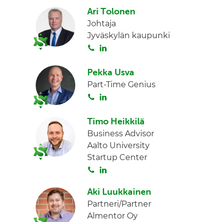
o
i
I
Ari Tolonen
i
n
n
Johtaja
t
k
Jyväskylän kaupunki
a
e
S
L
d
o
i
I
i
n
n
Pekka Usva
t
k
Part-Time Genius
a
e
S
L
d
o
i
I
i
n
Timo Heikkilä
n
t
k
Business Advisor
a
e
Aalto University
d
Startup Center
I
S
L
n
o
i
Aki Luukkainen
i
n
Partneri/Partner
t
k
Almentor Oy
a
e