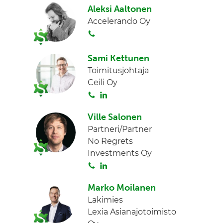
i
n
Aleksi Aaltonen
t
k
Accelerando Oy
a
e
S
d
o
I
i
Sami Kettunen
n
t
Toimitusjohtaja
a
Ceili Oy
S
L
o
i
Ville Salonen
i
n
Partneri/Partner
t
k
No Regrets
a
e
Investments Oy
d
S
L
I
o
i
n
Marko Moilanen
i
n
Lakimies
t
k
Lexia Asianajotoimisto
a
e