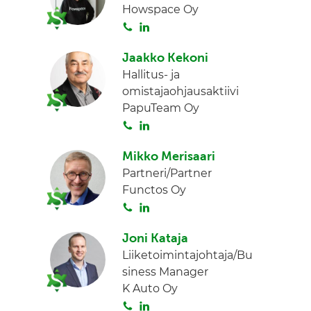
Howspace Oy
a
e
S
L
d
o
i
I
Jaakko Kekoni
i
n
n
Hallitus- ja
t
k
omistajaohjausaktiivi
a
e
PapuTeam Oy
d
S
L
I
o
i
n
Mikko Merisaari
i
n
Partneri/Partner
t
k
Functos Oy
a
e
S
L
d
o
i
I
Joni Kataja
i
n
n
Liiketoimintajohtaja/Bu
t
k
siness Manager
a
e
K Auto Oy
d
S
L
I