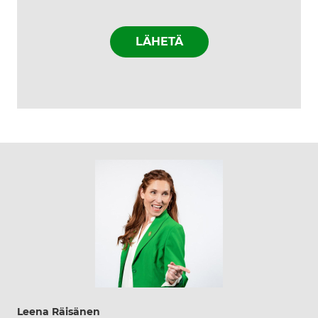
Leena Räisänen