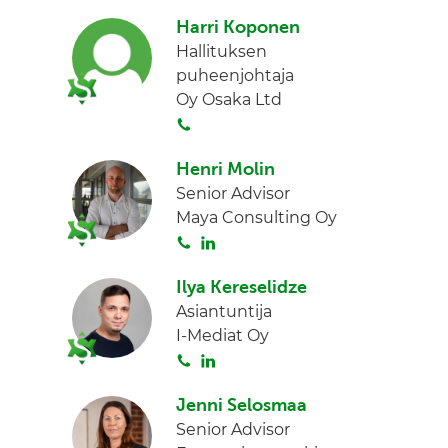
o
i
I
Harri Koponen
i
n
n
Hallituksen
t
k
puheenjohtaja
a
e
Oy Osaka Ltd
d
S
I
o
n
Henri Molin
i
Senior Advisor
t
Maya Consulting Oy
a
S
L
o
i
Ilya Kereselidze
i
n
Asiantuntija
t
k
I-Mediat Oy
a
e
S
L
d
o
i
I
Jenni Selosmaa
i
n
n
Senior Advisor
t
k