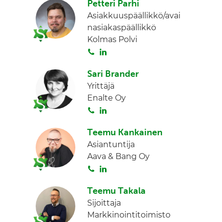
Petteri Parhi
i
n
Asiakkuuspäällikkö/avai
t
k
nasiakaspäällikkö
a
e
Kolmas Polvi
d
S
L
I
o
i
n
Sari Brander
i
n
Yrittäjä
t
k
Enalte Oy
a
e
S
L
d
o
i
I
Teemu Kankainen
i
n
n
Asiantuntija
t
k
Aava & Bang Oy
a
e
S
L
d
o
i
I
Teemu Takala
i
n
n
Sijoittaja
t
k
Markkinointitoimisto
a
e