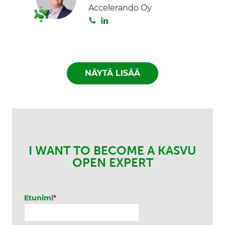
Accelerando Oy
a
e
S
L
d
o
i
I
i
n
n
t
k
a
e
NÄYTÄ LISÄÄ
d
I
n
I WANT TO BECOME A KASVU
OPEN EXPERT
Etunimi
*