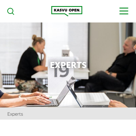
Kasvu Open
MENU
Haku
EXPERTS
Experts