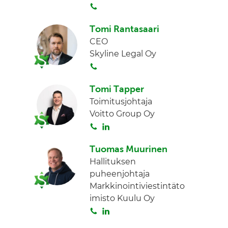
S
I
o
n
Tomi Rantasaari
i
CEO
t
Skyline Legal Oy
a
S
o
Tomi Tapper
i
Toimitusjohtaja
t
Voitto Group Oy
a
S
L
o
i
Tuomas Muurinen
i
n
Hallituksen
t
k
puheenjohtaja
a
e
Markkinointiviestintäto
d
imisto Kuulu Oy
I
S
L
n
o
i