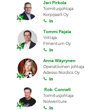
Jari Pirkola
i
n
Toimitusjohtaja
t
k
Korpijaarli Oy
a
e
S
L
d
o
i
I
Tommi Pajala
i
n
n
Yrittäjä
t
k
Fimentum Oy
a
e
S
L
d
o
i
I
Anna Wäyrynen
i
n
n
Operatiivinen johtaja
t
k
Adesso Nordics Oy
a
e
S
L
d
o
i
I
Rob Connell
i
n
n
Toimitusjohtaja
t
k
Nolwenture
a
e
S
L
d