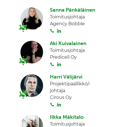
o
i
I
Sanna Pänkäläinen
i
n
n
Toimitusjohtaja
t
k
Agency Bobble
a
e
S
L
d
o
i
I
Aki Kuivalainen
i
n
n
Toimitusjohtaja
t
k
Predicell Oy
a
e
S
L
d
o
i
I
Harri Välijärvi
i
n
n
Projektipäällikkö/-
t
k
johtaja
a
e
Cirous Oy
d
S
L
I
o
i
n
Ilkka Mäkitalo
i
n
Toimitusjohtaja
t
k