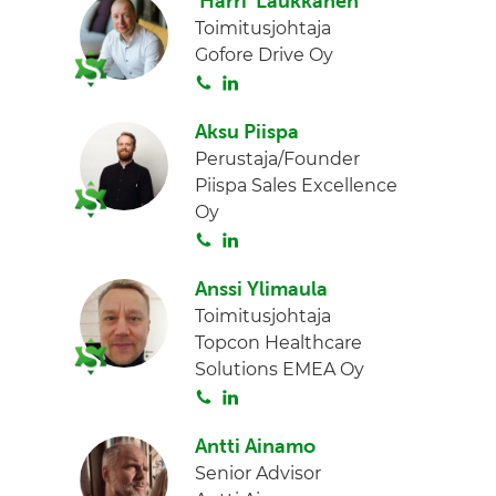
Harri Laukkanen
Toimitusjohtaja
Gofore Drive Oy
S
L
o
i
Aksu Piispa
i
n
Perustaja/Founder
t
k
Piispa Sales Excellence
a
e
Oy
d
S
L
I
o
i
n
Anssi Ylimaula
i
n
Toimitusjohtaja
t
k
Topcon Healthcare
a
e
Solutions EMEA Oy
d
S
L
I
o
i
n
Antti Ainamo
i
n
Senior Advisor
t
k