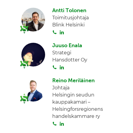
o
i
I
Antti Tolonen
i
n
n
Toimitusjohtaja
t
k
Blink Helsinki
a
e
S
L
d
o
i
I
Juuso Enala
i
n
n
Strategi
t
k
Hansdotter Oy
a
e
S
L
d
o
i
I
Reino Meriläinen
i
n
n
Johtaja
t
k
Helsingin seudun
a
e
kauppakamari –
d
Helsingforsregionens
I
handelskammare ry
n
S
L
o
i