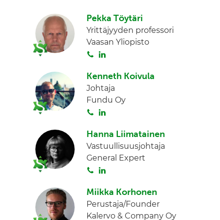
o
i
n
Pekka Töytäri
i
n
Yrittäjyyden professori
t
k
Vaasan Yliopisto
a
e
S
L
d
o
i
I
Kenneth Koivula
i
n
n
Johtaja
t
k
Fundu Oy
a
e
S
L
d
o
i
I
Hanna Liimatainen
i
n
n
Vastuullisuusjohtaja
t
k
General Expert
a
e
S
L
d
o
i
I
Miikka Korhonen
i
n
n
Perustaja/Founder
t
k
Kalervo & Company Oy
a
e