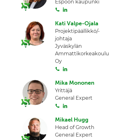
Espoon kaupunki
a
e
S
L
d
o
i
I
Kati Valpe-Ojala
i
n
n
Projektipäällikkö/-
t
k
johtaja
a
e
Jyväskylän
d
Ammattikorkeakoulu
I
Oy
n
S
L
o
i
Mika Mononen
i
n
Yrittäjä
t
k
General Expert
a
e
S
L
d
o
i
I
Mikael Hugg
i
n
n
Head of Growth
t
k
General Expert
a
e