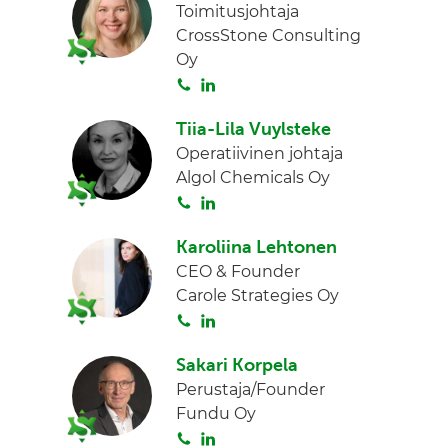
Toimitusjohtaja
t
k
CrossStone Consulting
a
e
Oy
d
S
L
I
o
i
n
Tiia-Lila Vuylsteke
i
n
Operatiivinen johtaja
t
k
Algol Chemicals Oy
a
e
S
L
d
o
i
I
Karoliina Lehtonen
i
n
n
CEO & Founder
t
k
Carole Strategies Oy
a
e
S
L
d
o
i
I
Sakari Korpela
i
n
n
Perustaja/Founder
t
k
Fundu Oy
a
e
S
L
d