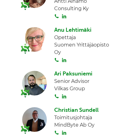
Antti Ainamo
a
e
Consulting Ky
d
S
L
I
o
i
n
Anu Lehtimäki
i
n
Opettaja
t
k
Suomen Yrittäjäopisto
a
e
Oy
d
S
L
I
o
i
n
Ari Paksuniemi
i
n
Senior Advisor
t
k
Vilkas Group
a
e
S
L
d
o
i
I
Christian Sundell
i
n
n
Toimitusjohtaja
t
k
MindByte Ab Oy
a
e
S
L
d