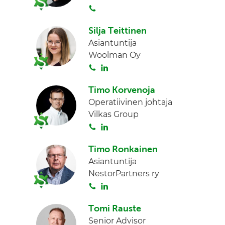
S
d
o
I
Silja Teittinen
i
n
Asiantuntija
t
Woolman Oy
a
S
L
o
i
Timo Korvenoja
i
n
Operatiivinen johtaja
t
k
Vilkas Group
a
e
S
L
d
o
i
I
Timo Ronkainen
i
n
n
Asiantuntija
t
k
NestorPartners ry
a
e
S
L
d
o
i
I
Tomi Rauste
i
n
n
Senior Advisor
t
k