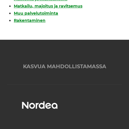
Matkailu, majoitus ja ravitsemus
Muu palvelutoiminta
Rakentaminen
KASVUA MAHDOLLISTAMASSA