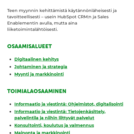
Teen myynnin kehittämistä käytännönläheisesti ja
tavoitteellisesti – usein HubSpot CRM:n ja Sales
Enablementin avulla, mutta aina
liiketoimintalähtöisesti.
OSAAMISALUEET
Digitaalinen kehitys
Johtaminen ja strategia
Myynti ja markkinointi
TOIMIALAOSAAMINEN
Informaatio ja viestintä: Ohjelmistot, digitalisointi
Informaatio ja viestintä: Tietojenkäsittely,
palvelintila ja niihin liittyvät palvelut
Konsultointi, koulutus ja valmennus
Mainonta ja markkinointi