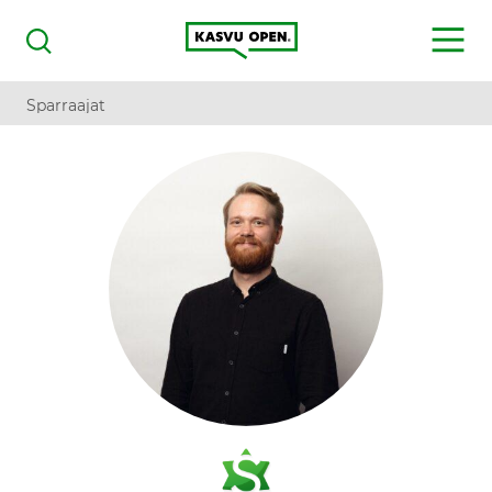
Kasvu Open
MENU
Haku
Sparraajat