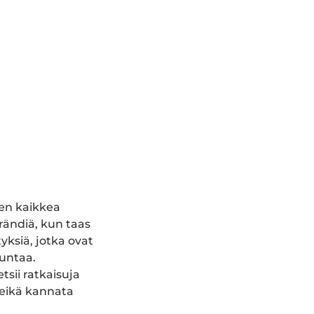
en kaikkea
rändiä, kun taas
yksiä, jotka ovat
uuntaa.
sii ratkaisuja
 eikä kannata