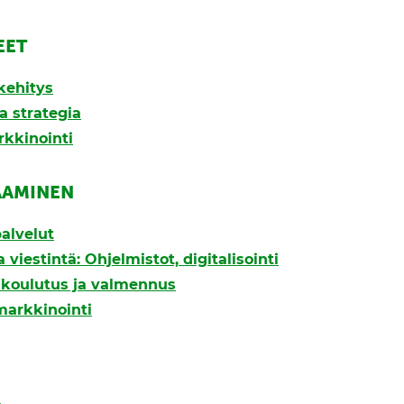
EET
kehitys
a strategia
rkkinointi
AAMINEN
alvelut
 viestintä: Ohjelmistot, digitalisointi
, koulutus ja valmennus
markkinointi