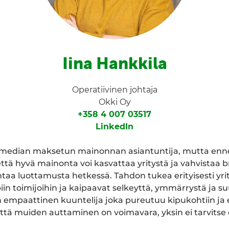
Iina Hankkila
Operatiivinen johtaja
Okki Oy
+358 4 007 03517
LinkedIn
n median maksetun mainonnan asiantuntija, mutta enn
että hyvä mainonta voi kasvattaa yritystä ja vahvistaa b
aa luottamusta hetkessä. Tahdon tukea erityisesti yrit
in toimijoihin ja kaipaavat selkeyttä, ymmärrystä ja s
 empaattinen kuuntelija joka pureutuu kipukohtiin ja et
ttä muiden auttaminen on voimavara, yksin ei tarvitse