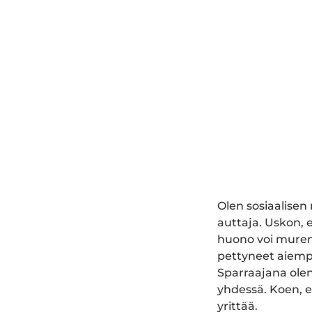
Olen sosiaalise
auttaja. Uskon, 
huono voi murent
pettyneet aiempi
Sparraajana olen
yhdessä. Koen, e
yrittää.