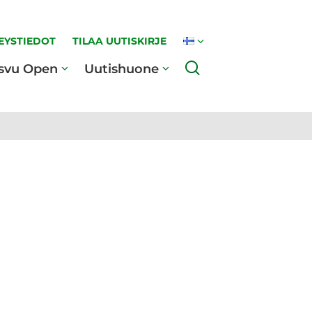
EYSTIEDOT
TILAA UUTISKIRJE
Haku
svu Open
Uutishuone