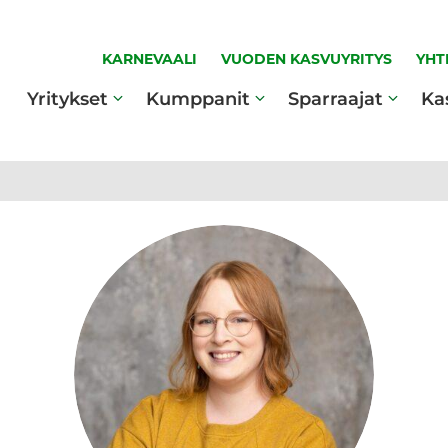
KARNEVAALI
VUODEN KASVUYRITYS
YHT
Yritykset
Kumppanit
Sparraajat
Ka