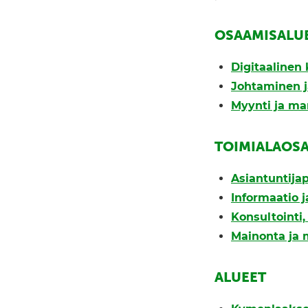
OSAAMISALU
Digitaalinen 
Johtaminen j
Myynti ja ma
TOIMIALAOS
Asiantuntijap
Informaatio ja
Konsultointi
Mainonta ja 
ALUEET