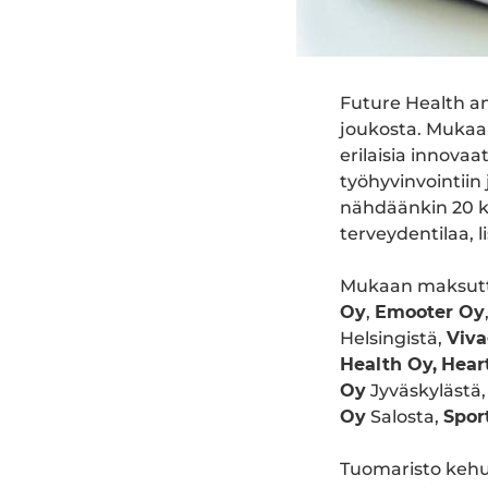
Future Health an
joukosta. Mukaan
erilaisia innovaa
työhyvinvointiin
nähdäänkin 20 ka
terveydentilaa, l
Mukaan maksutt
Oy
,
Emooter Oy
Helsingistä,
Viv
Health Oy,
Hear
Oy
Jyväskylästä
Oy
Salosta,
Spor
Tuomaristo kehu