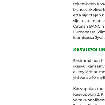
tekemiseen Kasv
bisnesenkeliverk
että sijoittaja
sijoitustoiminnas
Catalan BANCin 
Euroopassa. Viim
luomisessa Jyväs
KASVUPOLUN 
Ensimmäinen Kiito
(kasvu, kansainv
eli myllärit aut
yhteensä 10 myll
Kasvupolun tuoma
Kasvupolun 2. Ki
valtakunnallisee