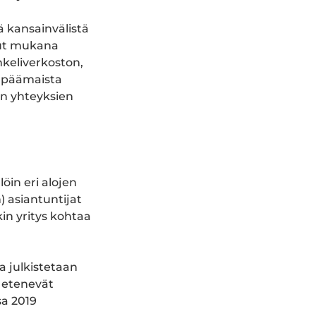
ä kansainvälistä
lut mukana
nkeliverkoston,
n päämaista
en yhteyksien
öin eri alojen
) asiantuntijat
kin yritys kohtaa
a julkistetaan
t etenevät
sa 2019