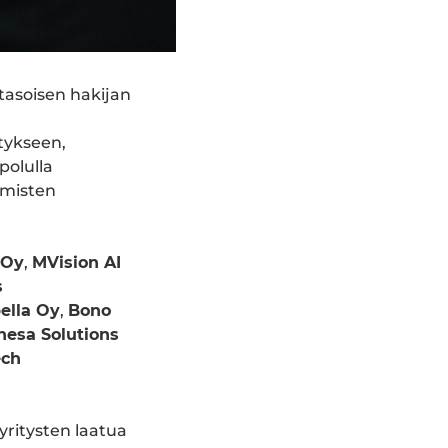
tasoisen hakijan
itykseen,
polulla
hmisten
 Oy
,
MVision AI
s
ella Oy
,
Bono
nesa Solutions
ech
ritysten laatua