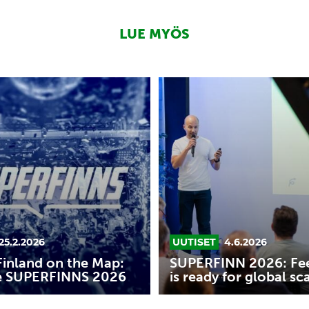
LUE MYÖS
SUPERFINN
2026:
FeelHobby
is
ready
for
global
S
scale
25.2.2026
UUTISET
4.6.2026
Finland on the Map:
SUPERFINN 2026: Fe
e SUPERFINNS 2026
is ready for global sc