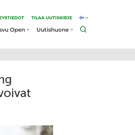
EYSTIEDOT
TILAA UUTISKIRJE
Haku
svu Open
Uutishuone
ing
voivat