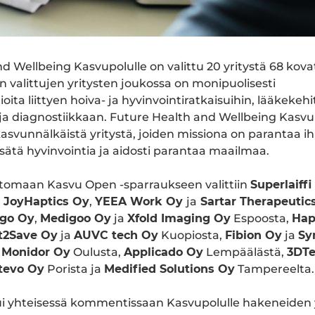
d Wellbeing Kasvupolulle on valittu 20 yritystä 68 kova
 valittujen yritysten joukossa on monipuolisesti
tioita liittyen hoiva- ja hyvinvointiratkaisuihin, lääkekeh
 ja diagnostiikkaan. Future Health and Wellbeing Kasvu
svunnälkäistä yritystä, joiden missiona on parantaa i
isätä hyvinvointia ja aidosti parantaa maailmaa.
omaan Kasvu Open -sparraukseen valittiin
Superlaiffi
,
JoyHaptics Oy
,
YEEA Work Oy
ja
Sartar Therapeutic
ago Oy
,
Medigoo Oy
ja
Xfold Imaging Oy
Espoosta,
Hap
t2Save Oy
ja
AUVC tech Oy
Kuopiosta,
Fibion Oy
ja
Sy
,
Monidor Oy
Oulusta,
Applicado Oy
Lempäälästä,
3DT
tevo Oy
Porista ja
Medified Solutions Oy
Tampereelta.
i yhteisessä kommentissaan Kasvupolulle hakeneiden y