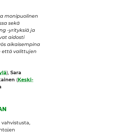
ja monipuolinen
ossa sekä
g -yrityksiä ja
vat aidosti
yös aikaisempina
 että valittujen
ylä
),
Sara
kainen
(
Keski-
a
AN
 vahvistusta,
intojen