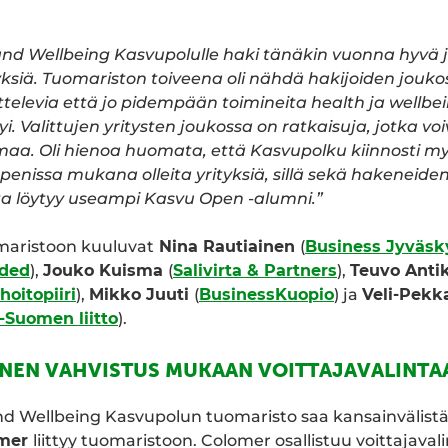
and Wellbeing Kasvupolulle haki tänäkin vuonna hyvä 
yksiä. Tuomariston toiveena oli nähdä hakijoiden jouk
ttelevia että jo pidempään toimineita health ja wellbein
i. Valittujen yritysten joukossa on ratkaisuja, jotka voi
maa. Oli hienoa huomata, että Kasvupolku kiinnosti m
enissa mukana olleita yrityksiä, sillä sekä hakeneiden
ta löytyy useampi Kasvu Open -alumni.”
aristoon kuuluvat
Nina Rautiainen
(
Business Jyväsk
ded
),
Jouko Kuisma
(
Salivirta & Partners
),
Teuvo Anti
oitopiiri
),
Mikko Juuti
(
BusinessKuopio
) ja
Veli-Pekk
-Suomen liitto
).
INEN VAHVISTUS MUKAAN VOITTAJAVALINTA
d Wellbeing Kasvupolun tuomaristo saa kansainvälistä
omer
liittyy tuomaristoon. Colomer osallistuu voittajaval