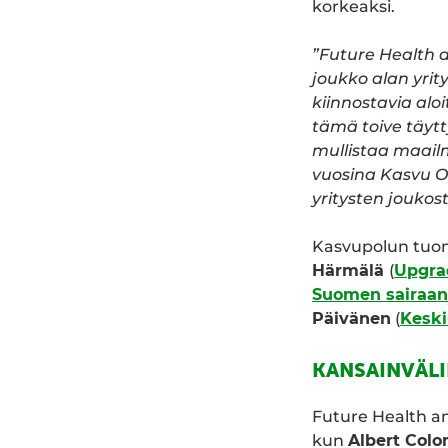
korkeaksi.
”Future Health 
joukko alan yrit
kiinnostavia aloi
tämä toive täytty
mullistaa maail
vuosina Kasvu Op
yritysten joukos
Kasvupolun tuom
Härmälä
(
Upgra
Suomen sairaanh
Päivänen
(
Keski
KANSAINVÄL
Future Health an
kun
Albert Col