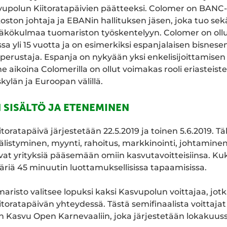
upolun Kiitoratapäivien päätteeksi. Colomer on BANC-
oston johtaja ja EBANin hallituksen jäsen, joka tuo sek
n näkökulmaa tuomariston työskentelyyn. Colomer on ol
sa yli 15 vuotta ja on esimerkiksi espanjalaisen bisnese
perustaja. Espanja on nykyään yksi enkelisijoittamise
e aikoina Colomerilla on ollut voimakas rooli eriasteist
kylän ja Euroopan välillä.
SISÄLTÖ JA ETENEMINEN
ratapäivä järjestetään 22.5.2019 ja toinen 5.6.2019. Täll
älistyminen, myynti, rahoitus, markkinointi, johtaminen
tavat yrityksiä pääsemään omiin kasvutavoitteisiinsa. Ku
äriä 45 minuutin luottamuksellisissa tapaamisissa.
risto valitsee lopuksi kaksi Kasvupolun voittajaa, jotk
itoratapäivän yhteydessä. Tästä semifinaalista voittaja
n Kasvu Open Karnevaaliin, joka järjestetään lokakuus