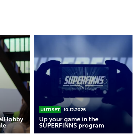
Up
your
game
in
the
SUPERFINNS
program
UUTISET
10.12.2025
elHobby
Up your game in the
ale
SUPERFINNS program