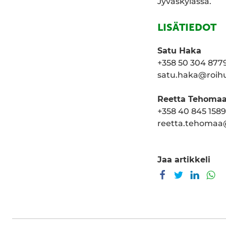
Jyväskylässä.
LISÄTIEDOT
Satu Haka
+358 50 304 877
satu.haka@roih
Reetta Tehoma
+358 40 845 1589
reetta.tehomaa
Jaa artikkeli
Jaa Facebookissa
Jaa Twitterissä
Jaa Link
Ja