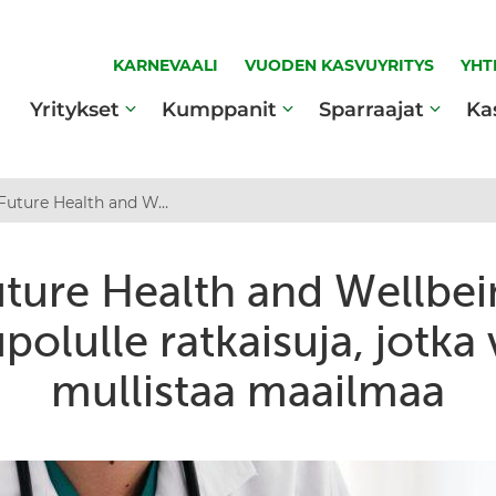
KARNEVAALI
VUODEN KASVUYRITYS
YHT
Yritykset
Kumppanit
Sparraajat
Ka
Future Health and Wellbeing Kasvupolulle ratkaisuja, jotka voivat mullistaa maailmaa
ture Health and Wellbe
polulle ratkaisuja, jotka 
mullistaa maailmaa