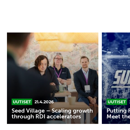
Seed
Putting
Village
Finland
–
on
Scaling
the
growth
Map:
through
Meet
RDI
the
accelerators
SUPERFINN
2026
UUTISET
21.4.2026
UUTISET
Seed Village – Scaling growth
Putting 
through RDI accelerators
Meet th