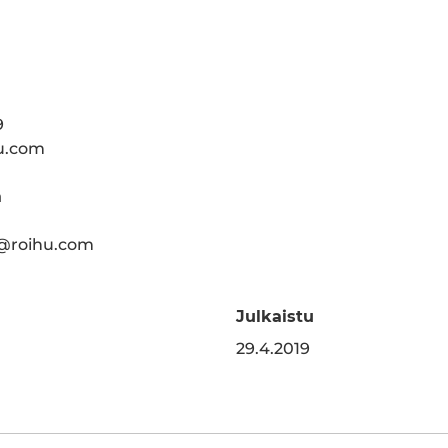
9
u.com
a
@roihu.com
Julkaistu
edInissä
a WhatsAppissa
29.4.2019