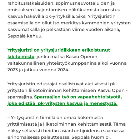
rahoitusratkaisuiden, sopimusneuvotteluiden ja
omistuksen laajentamisen näkökulmista korostuu
kasvua hakevilla pk-yrityksillä. Siksi Yritysjuristin
osaamisella on ollut iso merkitys kymmenien yritysten
kasvumatkalla jo pelkästään viime vuoden aikana,
Seppälä kehuu.
Yritysjuristi on yritysjuridiikkaan erikoistunut
lakitoimisto
, jonka matka Kasvu Openin
valtakunnallinen yhteistyökumppanina alkoi vuonna
2023 ja jatkuu vuonna 2024.
Yritysjuristin edustajat osallistuvat aktiivisesti pk-
yritysten liiketoiminnan kehittämiseen Kasvu Open -
sparraajina.
Sparraajien työ on vapaahehtoistyötä,
joka edistää pk-yritysten kasvua ja menestystä.
– Yritysjuristin tiimillä on omaa kokemusta
yrittämisestä ja liiketoiminnan kehittämisestä. Tämä
näkyy selkeästi heidän asiantuntijoidensa saamassa
erinomaisessa palautteessa, Seppälä huomioi.