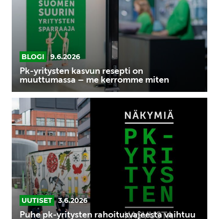
muuttumassa
–
me
kerromme
miten
BLOGI
9.6.2026
Pk-yritysten kasvun resepti on
muuttumassa – me kerromme miten
Puhe
pk-
yritysten
rahoitusvajeesta
vaihtuu
strategiseen
ryhtiliikkeeseen,
joka
kääntää
UUTISET
3.6.2026
Suomen
Puhe pk-yritysten rahoitusvajeesta vaihtuu