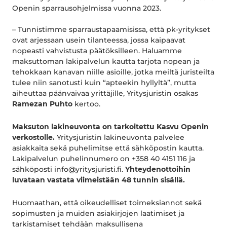
Openin sparrausohjelmissa vuonna 2023.
– Tunnistimme sparraustapaamisissa, että pk-yritykset
ovat arjessaan usein tilanteessa, jossa kaipaavat
nopeasti vahvistusta päätöksilleen. Haluamme
maksuttoman lakipalvelun kautta tarjota nopean ja
tehokkaan kanavan niille asioille, jotka meiltä juristeilta
tulee niin sanotusti kuin “apteekin hyllyltä”, mutta
aiheuttaa päänvaivaa yrittäjille, Yritysjuristin osakas
Ramezan Puhto
kertoo.
Maksuton lakineuvonta on tarkoitettu Kasvu Openin
verkostolle.
Yritysjuristin lakineuvonta palvelee
asiakkaita sekä puhelimitse että sähköpostin kautta.
Lakipalvelun puhelinnumero on +358 40 4151 116 ja
sähköposti info@yritysjuristi.fi.
Yhteydenottoihin
luvataan vastata viimeistään 48 tunnin sisällä.
Huomaathan, että oikeudelliset toimeksiannot sekä
sopimusten ja muiden asiakirjojen laatimiset ja
tarkistamiset tehdään maksullisena