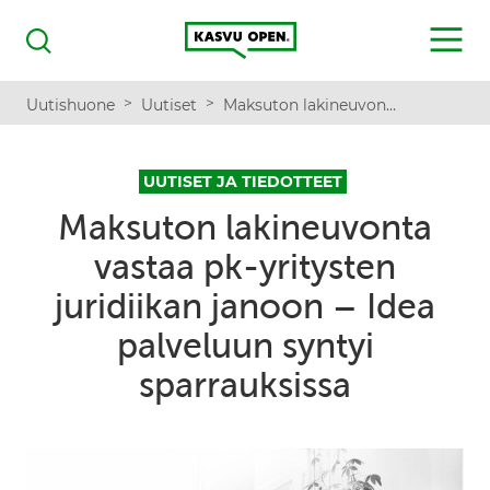
Kasvu Open
MENU
Haku
>
>
Uutishuone
Uutiset
Maksuton lakineuvonta vastaa pk-yritysten juridiikan janoon – Idea palveluun syntyi sparrauksissa
UUTISET JA TIEDOTTEET
Maksuton lakineuvonta
vastaa pk-yritysten
juridiikan janoon – Idea
palveluun syntyi
sparrauksissa