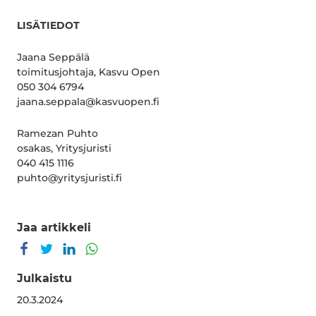
LISÄTIEDOT
Jaana Seppälä
toimitusjohtaja, Kasvu Open
050 304 6794
jaana.seppala@kasvuopen.fi
Ramezan Puhto
osakas, Yritysjuristi
040 415 1116
puhto@yritysjuristi.fi
Jaa artikkeli
Jaa Facebookissa
Jaa Twitterissä
Jaa LinkedInissä
Jaa WhatsAppissa
Julkaistu
20.3.2024