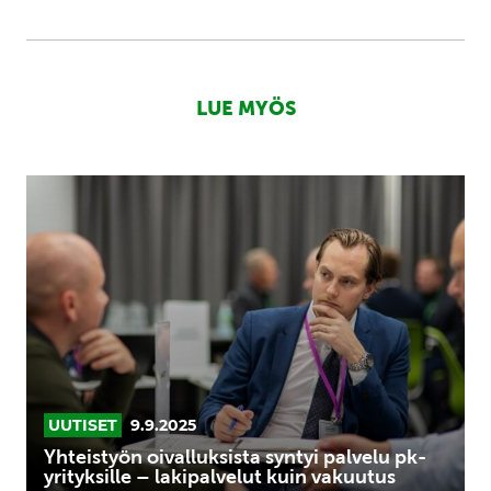
LUE MYÖS
Yhteistyön
oivalluksista
syntyi
palvelu
pk-
yrityksille
–
lakipalvelut
kuin
vakuutus
UUTISET
9.9.2025
Yhteistyön oivalluksista syntyi palvelu pk-
yrityksille – lakipalvelut kuin vakuutus