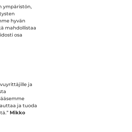
n ympäristön,
tysten
amme hyvän
kä mahdollistaa
idosti osa
yrittäjille ja
sta
a pääsemme
 auttaa ja tuoda
stä.”
Mikko