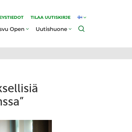
EYSTIEDOT
TILAA UUTISKIRJE
Haku
svu Open
Uutishuone
ellisiä
nssa”