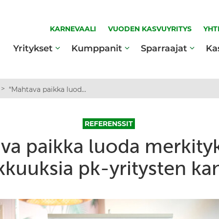
KARNEVAALI
VUODEN KASVUYRITYS
YHT
Yritykset
Kumppanit
Sparraajat
Ka
>
“Mahtava paikka luoda merkityksellisiä asiakkuuksia pk-yritysten kanssa”
REFERENSSIT
va paikka luoda merkityks
kkuuksia pk-yritysten ka