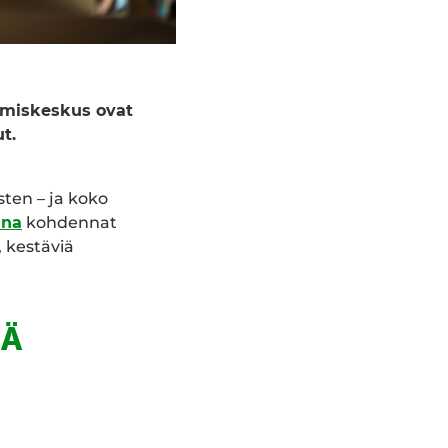
miskeskus ovat
t.
ten – ja koko
ina
kohdennat
, kestäviä
EÄ