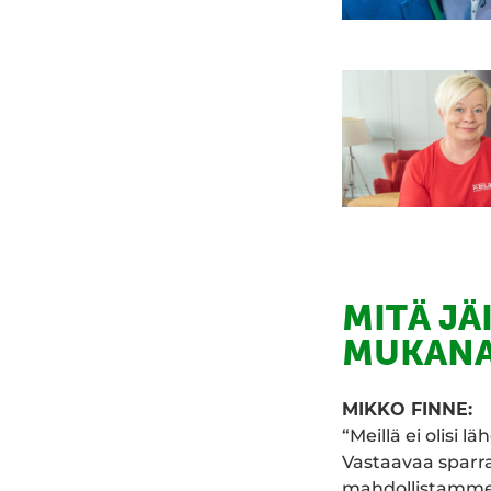
MITÄ JÄ
MUKANA
MIKKO FINNE:
“Meillä ei olisi 
Vastaavaa sparr
mahdollistamme h