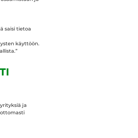
 saisi tietoa
tysten käyttöön.
llista.”
TI
ityksiä ja
dottomasti