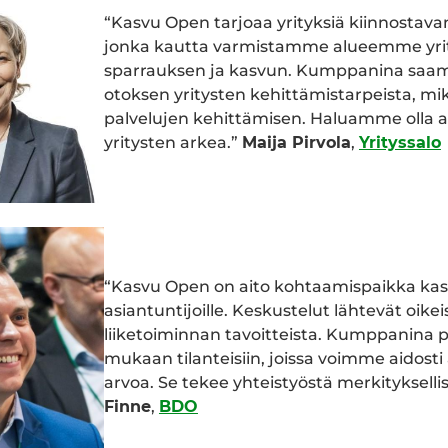
“Kasvu Open tarjoaa yrityksiä kiinnostava
jonka kautta varmistamme alueemme yri
sparrauksen ja kasvun. Kumppanina sa
otoksen yritysten kehittämistarpeista, mi
palvelujen kehittämisen. Haluamme olla a
yritysten arkea.”
Maija Pirvola
,
Yrityssalo
“Kasvu Open on aito kohtaamispaikka kasvu
asiantuntijoille. Keskustelut lähtevät oikei
liiketoiminnan tavoitteista. Kumppanin
mukaan tilanteisiin, joissa voimme aidosti
arvoa. Se tekee yhteistyöstä merkitykselli
Finne
,
BDO