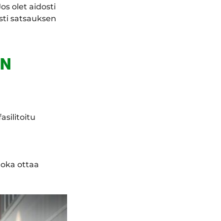
s olet aidosti
asti satsauksen
ON
asilitoitu
joka ottaa