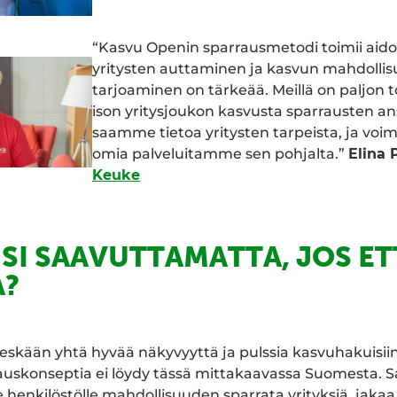
“Kasvu Openin sparrausmetodi toimii aidost
yritysten auttaminen ja kasvun mahdollis
tarjoaminen on tärkeää. Meillä on paljon t
ison yritysjoukon kasvusta sparrausten ans
saamme tietoa yritysten tarpeista, ja vo
omia palveluitamme sen pohjalta.”
Elina 
Keuke
ISI SAAVUTTAMATTA, JOS ET
?
läheskään yhtä hyvää näkyvyyttä ja pulssia kasvuhakuisiin
auskonseptia ei löydy tässä mittakaavassa Suomesta. 
enkilöstölle mahdollisuuden sparrata yrityksiä, jakaa