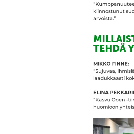
“Kumppanuuteen t
kiinnostunut suo
arvoista.”
MILLAIS
TEHDÄ 
MIKKO FINNE:
“Sujuvaa, ihmislä
laadukkaasti ko
ELINA PEKKARI
“Kasvu Open -tii
huomioon yhteis