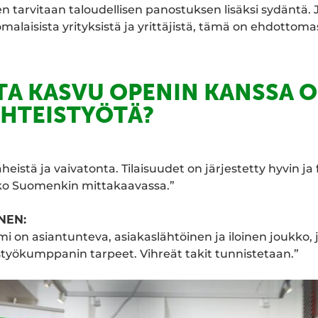
arvitaan taloudellisen panostuksen lisäksi sydäntä. Jo
malaisista yrityksistä ja yrittäjistä, tämä on ehdottom
TA KASVU OPENIN KANSSA 
YHTEISTYÖTÄ?
heistä ja vaivatonta. Tilaisuudet on järjestetty hyvin ja f
ko Suomenkin mittakaavassa.”
NEN:
mi on asiantunteva, asiakaslähtöinen ja iloinen joukko, 
työkumppanin tarpeet. Vihreät takit tunnistetaan.”