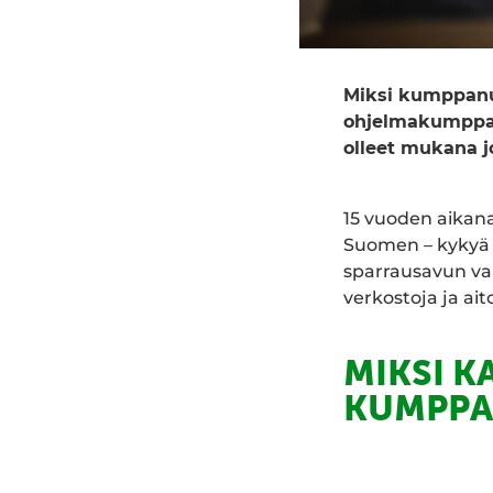
Miksi kumppanu
ohjelmakumppan
olleet mukana jo
15 vuoden aikan
Suomen – kykyä s
sparrausavun vali
verkostoja ja a
MIKSI K
KUMPPA