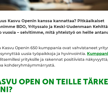
us Kasvu Openin kanssa kannattaa? Pitkäaikaiset
imme BDO, Yrityssalo ja Keski-Uudenmaan Kehittä
 vuosia – selvitimme, mitä yhteistyö on heille antanu
a Kasvu Openin 650 kumppania ovat vahvistaneet yritys
ynnyttää uusia työpaikkoja ja hyvinvointia.
Kumppan
tsemillesi yrityksille ja rakennat positiivista näkyvyyttä
itoa kohderyhmäymmärrystä.
ASVU OPEN ON TEILLE TÄRK
NI?