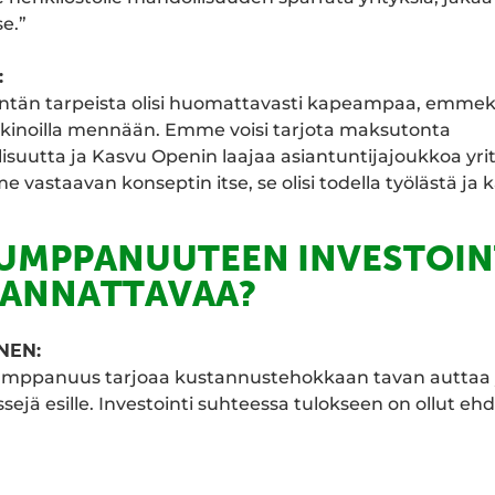
e.”
:
entän tarpeista olisi huomattavasti kapeampaa, emmekä
kkinoilla mennään. Emme voisi tarjota maksutonta
suutta ja Kasvu Openin laajaa asiantuntijajoukkoa yri
 vastaavan konseptin itse, se olisi todella työlästä ja ka
UMPPANUUTEEN INVESTOIN
KANNATTAVAA?
NEN:
mppanuus tarjoaa kustannustehokkaan tavan auttaa yr
sejä esille. Investointi suhteessa tulokseen on ollut eh