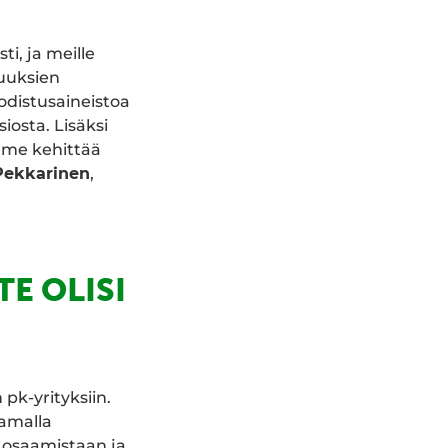
i, ja meille
uuksien
odistusaineistoa
iosta. Lisäksi
imme kehittää
Pekkarinen
,
TE OLISI
 pk-yrityksiin.
Samalla
 osaamistaan ja