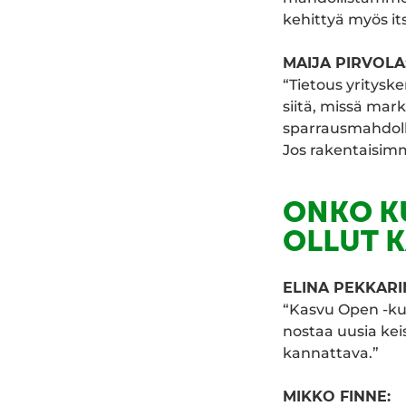
kehittyä myös its
MAIJA PIRVOLA
“Tietous yritysk
siitä, missä mar
sparrausmahdolli
Jos rakentaisimme
ONKO K
OLLUT 
ELINA PEKKARI
“Kasvu Open -ku
nostaa uusia keis
kannattava.”
MIKKO FINNE: