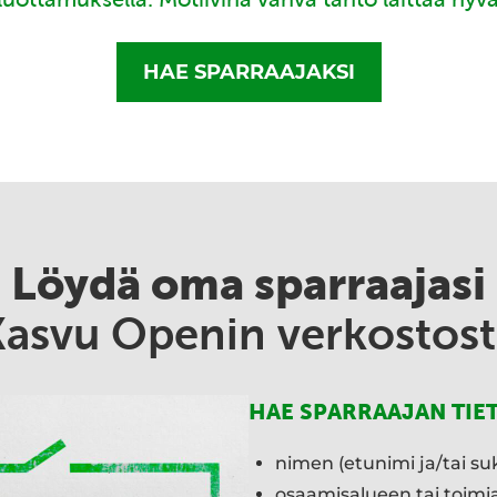
HAE SPARRAAJAKSI
Löydä oma sparraajasi
Kasvu Openin verkostost
HAE SPARRAAJAN TIE
nimen (etunimi ja/tai su
osaamisalueen tai toim