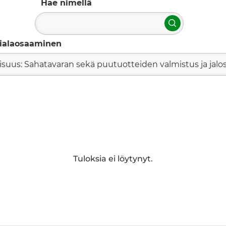
Hae nimellä
Hae
ialaosaaminen
lisuus: Sahatavaran sekä puutuotteiden valmistus ja jalo
Tuloksia ei löytynyt.