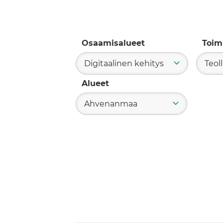
Osaamisalueet
Toim
Digitaalinen kehitys
Teol
Alueet
Ahvenanmaa