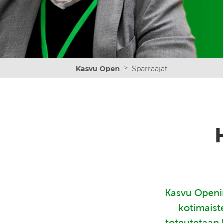
>
Kasvu Open
Sparraajat
Kasvu Openin
kotimaist
toteutetaan 