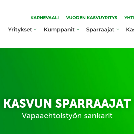
KARNEVAALI
VUODEN KASVUYRITYS
YHT
Yritykset
Kumppanit
Sparraajat
Ka
KASVUN SPARRAAJAT
Vapaaehtoistyön sankarit