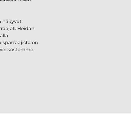
ä näkyvät
rraajat. Heidän
ällä
a sparraajista on
ki verkostomme