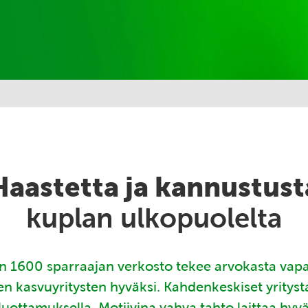
Haastetta ja kannustust
kuplan ulkopuolelta
 1600 sparraajan verkosto tekee arvokasta vap
en kasvuyritysten hyväksi. Kahdenkeskiset yritys
luottamuksella. Motiivina vahva tahto laittaa hyv