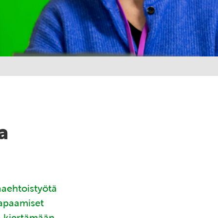
a
aaehtoistyötä
tapaamiset
ä kiertämään.