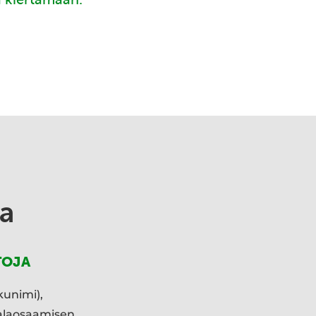
a
TOJA
kunimi),
ialaosaamisen