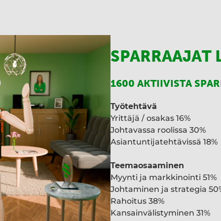
SPARRAAJAT 
1600 AKTIIVISTA SPA
Työtehtävä
Yrittäjä / osakas 16%
Johtavassa roolissa 30%
Asiantuntijatehtävissä 18%
Teemaosaaminen
Myynti ja markkinointi 51%
Johtaminen ja strategia 50
Rahoitus 38%
Kansainvälistyminen 31%