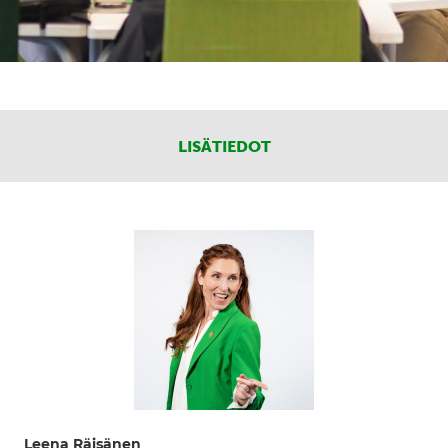
LISÄTIEDOT
Leena Räisänen