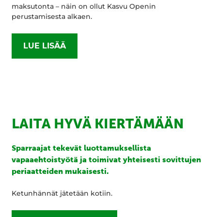
maksutonta – näin on ollut Kasvu Openin
perustamisesta alkaen.
LUE LISÄÄ
LAITA HYVÄ KIERTÄMÄÄN
Sparraajat tekevät luottamuksellista
vapaaehtoistyötä ja toimivat yhteisesti sovittujen
periaatteiden mukaisesti.
Ketunhännät jätetään kotiin.