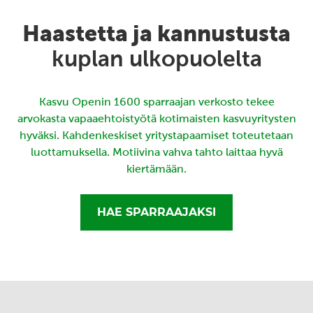
Haastetta ja kannustusta
kuplan ulkopuolelta
Kasvu Openin 1600 sparraajan verkosto tekee
arvokasta vapaaehtoistyötä kotimaisten kasvuyritysten
hyväksi. Kahdenkeskiset yritystapaamiset toteutetaan
luottamuksella. Motiivina vahva tahto laittaa hyvä
kiertämään.
HAE SPARRAAJAKSI