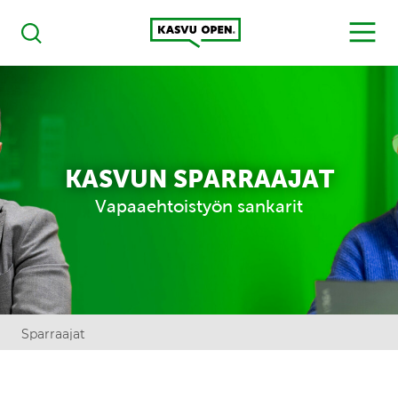
Kasvu Open
MENU
Haku
KASVUN SPARRAAJAT
Vapaaehtoistyön sankarit
Sparraajat