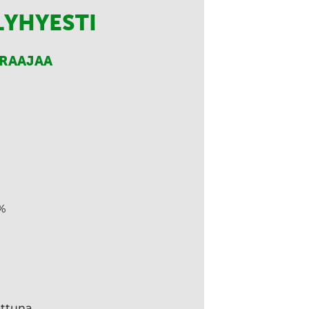
LYHYESTI
RRAAJAA
%
ettuna