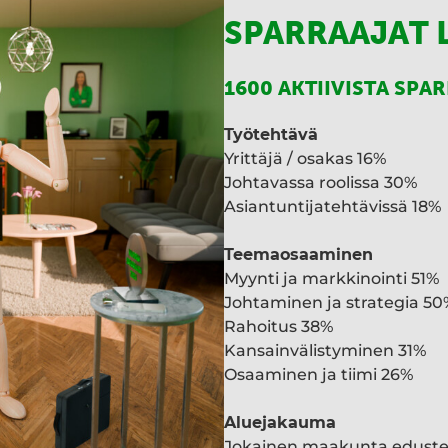
SPARRAAJAT 
1600 AKTIIVISTA SPA
Työtehtävä
Yrittäjä / osakas 16%
Johtavassa roolissa 30%
Asiantuntijatehtävissä 18%
Teemaosaaminen
Myynti ja markkinointi 51%
Johtaminen ja strategia 50
Rahoitus 38%
Kansainvälistyminen 31%
Osaaminen ja tiimi 26%
Aluejakauma
Jokainen maakunta edust