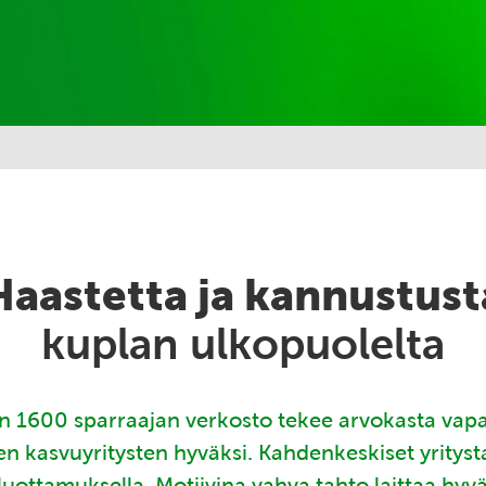
Haastetta ja kannustust
kuplan ulkopuolelta
 1600 sparraajan verkosto tekee arvokasta vap
en kasvuyritysten hyväksi. Kahdenkeskiset yritys
luottamuksella. Motiivina vahva tahto laittaa hyv