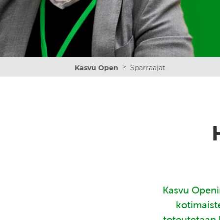
>
Kasvu Open
Sparraajat
Kasvu Openin
kotimaist
toteutetaan 