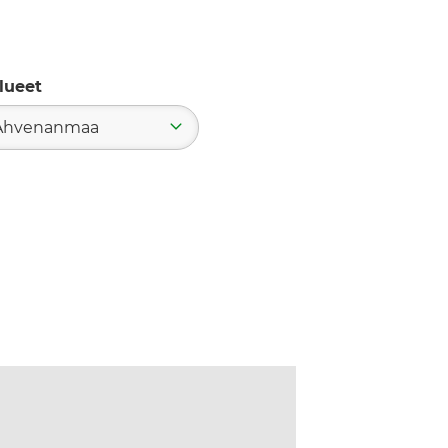
lueet
Ahvenanmaa