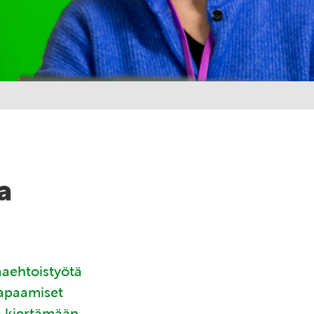
a
aaehtoistyötä
tapaamiset
ä kiertämään.