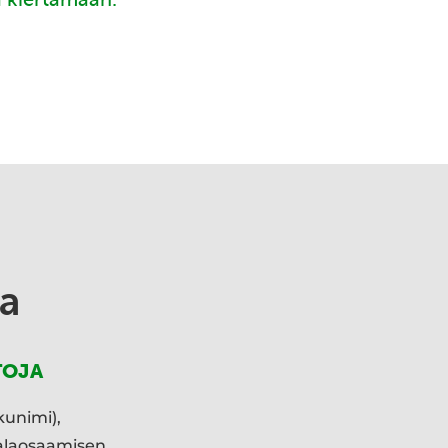
a
TOJA
kunimi),
ialaosaamisen