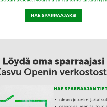
HAE SPARRAAJAKSI
Löydä oma sparraajasi
Kasvu Openin verkostost
HAE SPARRAAJAN TIE
nimen (etunimi ja/tai su
osaamisalueen tai toim