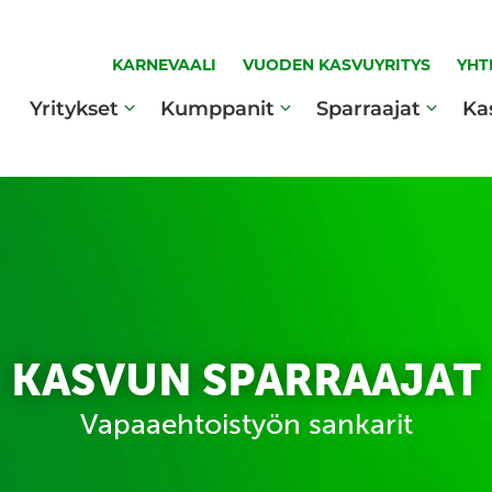
KARNEVAALI
VUODEN KASVUYRITYS
YHT
Yritykset
Kumppanit
Sparraajat
Ka
KASVUN SPARRAAJAT
Vapaaehtoistyön sankarit