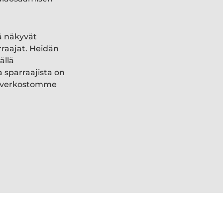
ä näkyvät
rraajat. Heidän
ällä
a sparraajista on
ki verkostomme