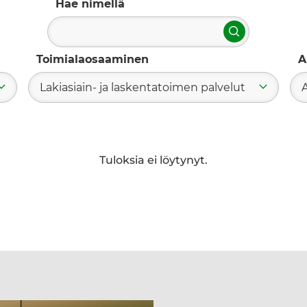
Hae nimellä
Hae
Toimialaosaaminen
A
Lakiasiain- ja laskentatoimen palvelut
Tuloksia ei löytynyt.