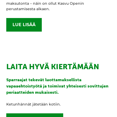
maksutonta – näin on ollut Kasvu Openin
perustamisesta alkaen.
LUE LISÄÄ
LAITA HYVÄ KIERTÄMÄÄN
Sparraajat tekevät luottamuksellista
vapaaehtoistyötä ja toimivat yhteisesti sovittujen
periaatteiden mukaisesti.
Ketunhännät jätetään kotiin.