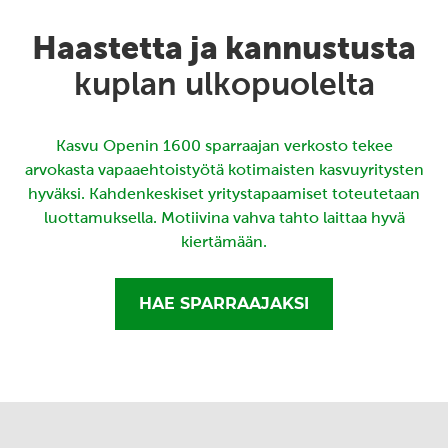
Haastetta ja kannustusta
kuplan ulkopuolelta
Kasvu Openin 1600 sparraajan verkosto tekee
arvokasta vapaaehtoistyötä kotimaisten kasvuyritysten
hyväksi. Kahdenkeskiset yritystapaamiset toteutetaan
luottamuksella. Motiivina vahva tahto laittaa hyvä
kiertämään.
HAE SPARRAAJAKSI