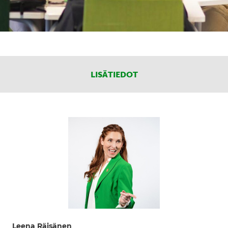
LISÄTIEDOT
Leena Räisänen