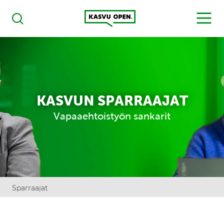
Kasvu Open
MENU
Haku
KASVUN SPARRAAJAT
Vapaaehtoistyön sankarit
Sparraajat