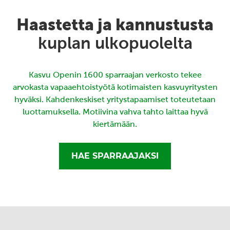
Haastetta ja kannustusta
kuplan ulkopuolelta
Kasvu Openin 1600 sparraajan verkosto tekee
arvokasta vapaaehtoistyötä kotimaisten kasvuyritysten
hyväksi. Kahdenkeskiset yritystapaamiset toteutetaan
luottamuksella. Motiivina vahva tahto laittaa hyvä
kiertämään.
HAE SPARRAAJAKSI