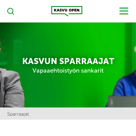
Kasvu Open
MENU
Haku
KASVUN SPARRAAJAT
Vapaaehtoistyön sankarit
Sparraajat