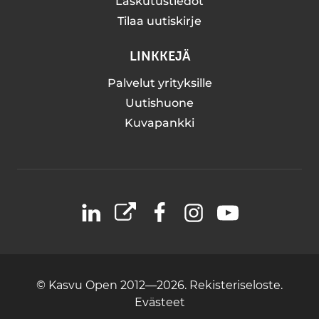
Laskutustiedot
Tilaa uutiskirje
LINKKEJÄ
Palvelut yrityksille
Uutishuone
Kuvapankki
LinkedIn
X
Facebook
Instagram
YouTube
© Kasvu Open 2012—2026.
Rekisteriseloste.
Evästeet