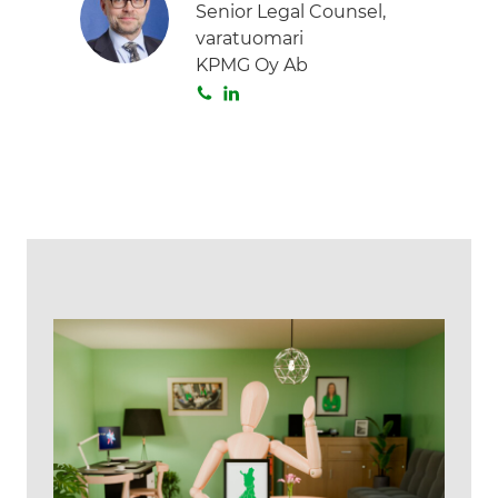
Senior Legal Counsel,
varatuomari
KPMG Oy Ab
S
L
o
i
i
n
t
k
a
e
d
I
n