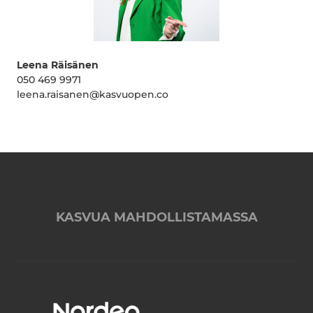
Leena Räisänen
050 469 9971
leena.raisanen@kasvuopen.co
KASVUA MAHDOLLISTAMASSA