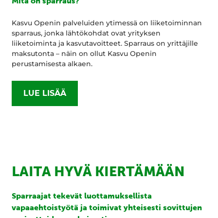
Mitä on sparraus?
Kasvu Openin palveluiden ytimessä on liiketoiminnan
sparraus, jonka lähtökohdat ovat yrityksen
liiketoiminta ja kasvutavoitteet. Sparraus on yrittäjille
maksutonta – näin on ollut Kasvu Openin
perustamisesta alkaen.
LUE LISÄÄ
LAITA HYVÄ KIERTÄMÄÄN
Sparraajat tekevät luottamuksellista
vapaaehtoistyötä ja toimivat yhteisesti sovittujen