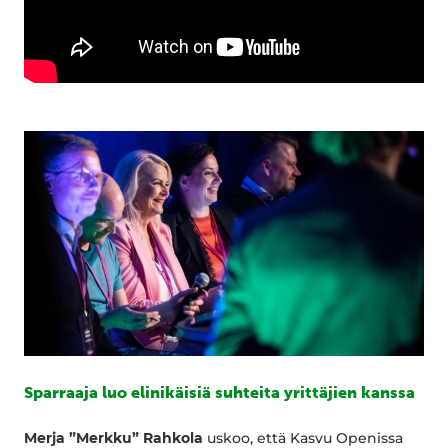
Sparraaja luo elinikäisiä suhteita yrittäjien kanssa
Merja ”Merkku” Rahkola
uskoo, että Kasvu Openissa