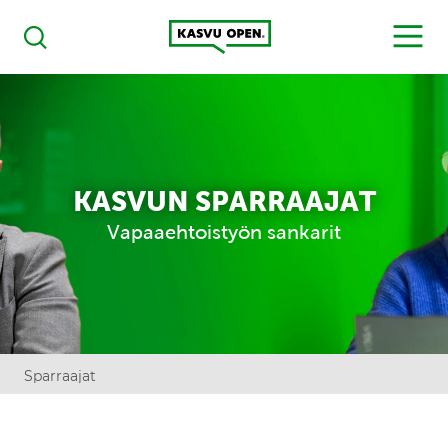
Kasvu Open
MENU
Haku
KASVUN SPARRAAJAT
Vapaaehtoistyön sankarit
Sparraajat