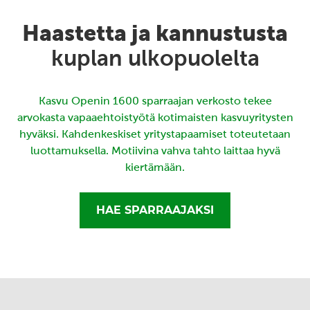
Haastetta ja kannustusta
kuplan ulkopuolelta
Kasvu Openin 1600 sparraajan verkosto tekee
arvokasta vapaaehtoistyötä kotimaisten kasvuyritysten
hyväksi. Kahdenkeskiset yritystapaamiset toteutetaan
luottamuksella. Motiivina vahva tahto laittaa hyvä
kiertämään.
HAE SPARRAAJAKSI