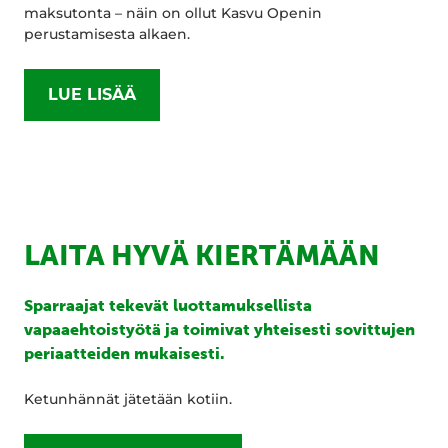
maksutonta – näin on ollut Kasvu Openin
perustamisesta alkaen.
LUE LISÄÄ
LAITA HYVÄ KIERTÄMÄÄN
Sparraajat tekevät luottamuksellista
vapaaehtoistyötä ja toimivat yhteisesti sovittujen
periaatteiden mukaisesti.
Ketunhännät jätetään kotiin.