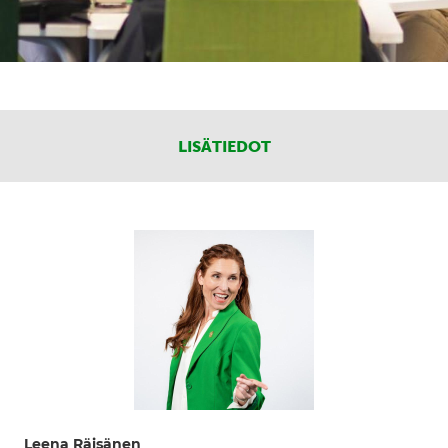
LISÄTIEDOT
Leena Räisänen