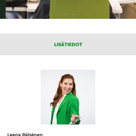
LISÄTIEDOT
Leena Räisänen