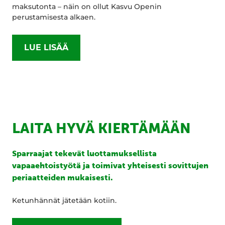
maksutonta – näin on ollut Kasvu Openin
perustamisesta alkaen.
LUE LISÄÄ
LAITA HYVÄ KIERTÄMÄÄN
Sparraajat tekevät luottamuksellista
vapaaehtoistyötä ja toimivat yhteisesti sovittujen
periaatteiden mukaisesti.
Ketunhännät jätetään kotiin.