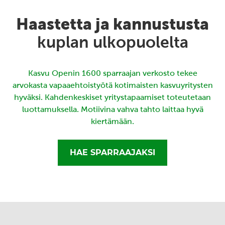
Haastetta ja kannustusta
kuplan ulkopuolelta
Kasvu Openin 1600 sparraajan verkosto tekee
arvokasta vapaaehtoistyötä kotimaisten kasvuyritysten
hyväksi. Kahdenkeskiset yritystapaamiset toteutetaan
luottamuksella. Motiivina vahva tahto laittaa hyvä
kiertämään.
HAE SPARRAAJAKSI