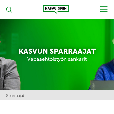
Kasvu Open
MENU
Haku
KASVUN SPARRAAJAT
Vapaaehtoistyön sankarit
Sparraajat