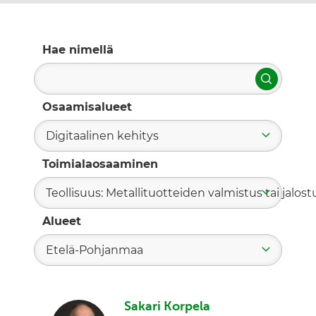
Hae nimellä
Hae
Osaamisalueet
Digitaalinen kehitys
Toimialaosaaminen
Teollisuus: Metallituotteiden valmistus tai jalost
Alueet
Etelä-Pohjanmaa
Sakari Korpela