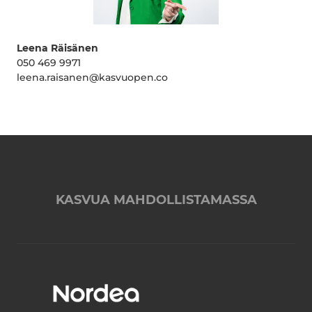
Leena Räisänen
050 469 9971
leena.raisanen@kasvuopen.co
KASVUA MAHDOLLISTAMASSA