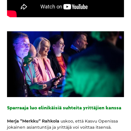
Sparraaja luo elinikäisiä suhteita yrittäjien kanssa
Merja ”Merkku” Rahkola
uskoo, että Kasvu Openissa
jokainen asiantuntija ja yrittäjä voi voittaa itsensä.