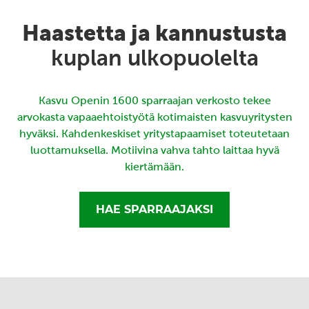
Haastetta ja kannustusta
kuplan ulkopuolelta
Kasvu Openin 1600 sparraajan verkosto tekee
arvokasta vapaaehtoistyötä kotimaisten kasvuyritysten
hyväksi. Kahdenkeskiset yritystapaamiset toteutetaan
luottamuksella. Motiivina vahva tahto laittaa hyvä
kiertämään.
HAE SPARRAAJAKSI