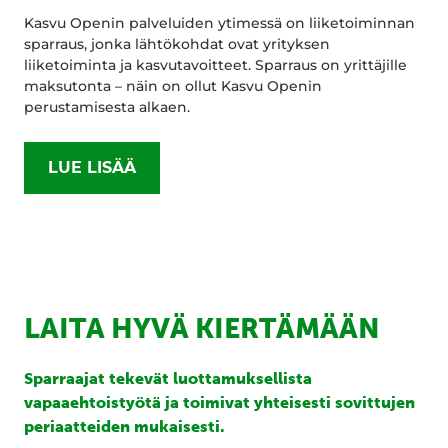
Kasvu Openin palveluiden ytimessä on liiketoiminnan
sparraus, jonka lähtökohdat ovat yrityksen
liiketoiminta ja kasvutavoitteet. Sparraus on yrittäjille
maksutonta – näin on ollut Kasvu Openin
perustamisesta alkaen.
LUE LISÄÄ
LAITA HYVÄ KIERTÄMÄÄN
Sparraajat tekevät luottamuksellista
vapaaehtoistyötä ja toimivat yhteisesti sovittujen
periaatteiden mukaisesti.