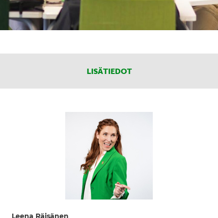
LISÄTIEDOT
Leena Räisänen