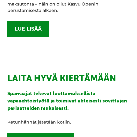
maksutonta – näin on ollut Kasvu Openin
perustamisesta alkaen.
LUE LISÄÄ
LAITA HYVÄ KIERTÄMÄÄN
Sparraajat tekevät luottamuksellista
vapaaehtoistyötä ja toimivat yhteisesti sovittujen
periaatteiden mukaisesti.
Ketunhännät jätetään kotiin.