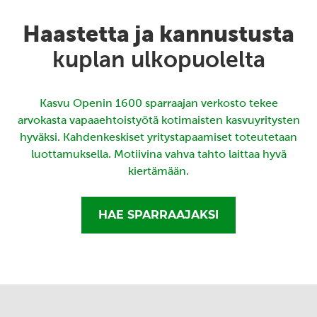
Haastetta ja kannustusta
kuplan ulkopuolelta
Kasvu Openin 1600 sparraajan verkosto tekee
arvokasta vapaaehtoistyötä kotimaisten kasvuyritysten
hyväksi. Kahdenkeskiset yritystapaamiset toteutetaan
luottamuksella. Motiivina vahva tahto laittaa hyvä
kiertämään.
HAE SPARRAAJAKSI