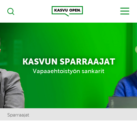
Kasvu Open
MENU
Haku
KASVUN SPARRAAJAT
Vapaaehtoistyön sankarit
Sparraajat