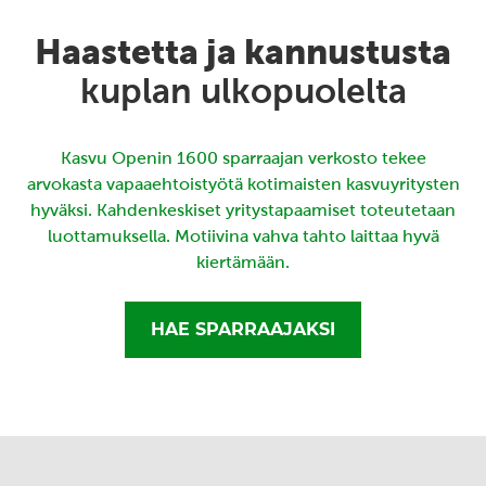
Haastetta ja kannustusta
kuplan ulkopuolelta
Kasvu Openin 1600 sparraajan verkosto tekee
arvokasta vapaaehtoistyötä kotimaisten kasvuyritysten
hyväksi. Kahdenkeskiset yritystapaamiset toteutetaan
luottamuksella. Motiivina vahva tahto laittaa hyvä
kiertämään.
HAE SPARRAAJAKSI