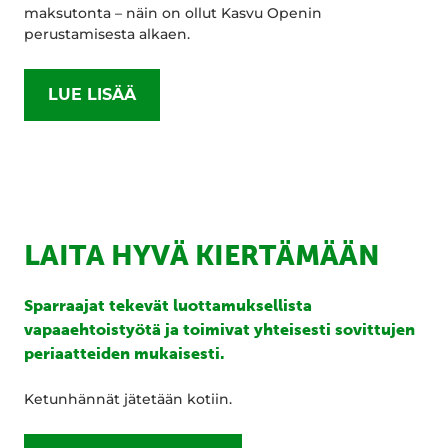
maksutonta – näin on ollut Kasvu Openin
perustamisesta alkaen.
LUE LISÄÄ
LAITA HYVÄ KIERTÄMÄÄN
Sparraajat tekevät luottamuksellista
vapaaehtoistyötä ja toimivat yhteisesti sovittujen
periaatteiden mukaisesti.
Ketunhännät jätetään kotiin.