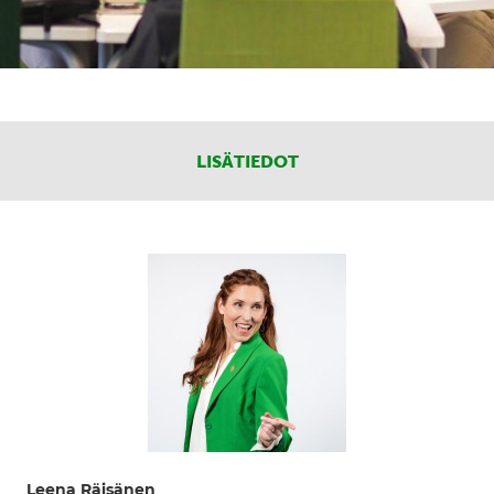
LISÄTIEDOT
Leena Räisänen