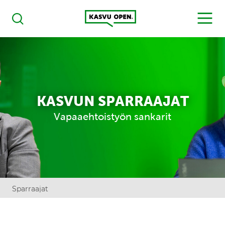
Kasvu Open
MENU
Haku
KASVUN SPARRAAJAT
Vapaaehtoistyön sankarit
Sparraajat