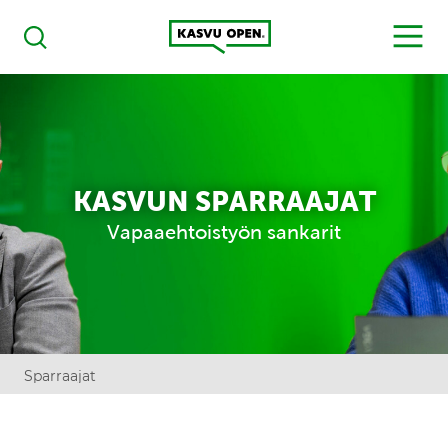
Kasvu Open
MENU
Haku
KASVUN SPARRAAJAT
Vapaaehtoistyön sankarit
Sparraajat