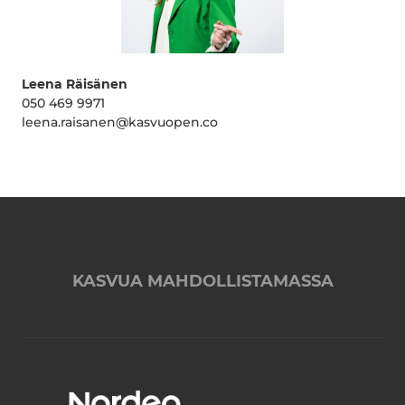
Leena Räisänen
050 469 9971
leena.raisanen@kasvuopen.co
KASVUA MAHDOLLISTAMASSA