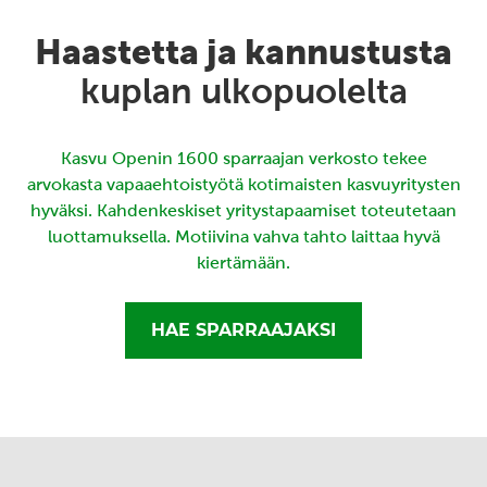
Haastetta ja kannustusta
kuplan ulkopuolelta
Kasvu Openin 1600 sparraajan verkosto tekee
arvokasta vapaaehtoistyötä kotimaisten kasvuyritysten
hyväksi. Kahdenkeskiset yritystapaamiset toteutetaan
luottamuksella. Motiivina vahva tahto laittaa hyvä
kiertämään.
HAE SPARRAAJAKSI