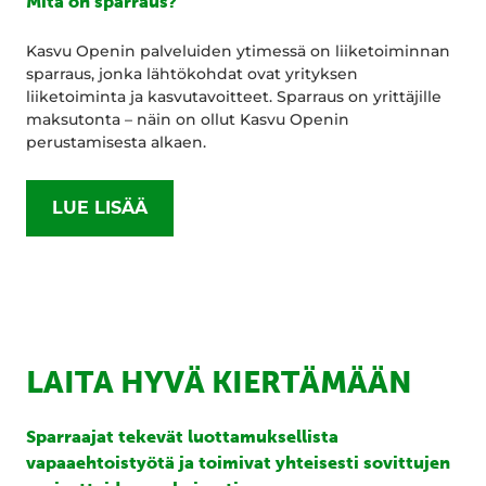
Mitä on sparraus?
Kasvu Openin palveluiden ytimessä on liiketoiminnan
sparraus, jonka lähtökohdat ovat yrityksen
liiketoiminta ja kasvutavoitteet. Sparraus on yrittäjille
maksutonta – näin on ollut Kasvu Openin
perustamisesta alkaen.
LUE LISÄÄ
LAITA HYVÄ KIERTÄMÄÄN
Sparraajat tekevät luottamuksellista
vapaaehtoistyötä ja toimivat yhteisesti sovittujen