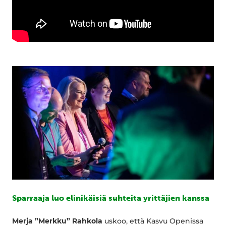
Sparraaja luo elinikäisiä suhteita yrittäjien kanssa
Merja ”Merkku” Rahkola
uskoo, että Kasvu Openissa