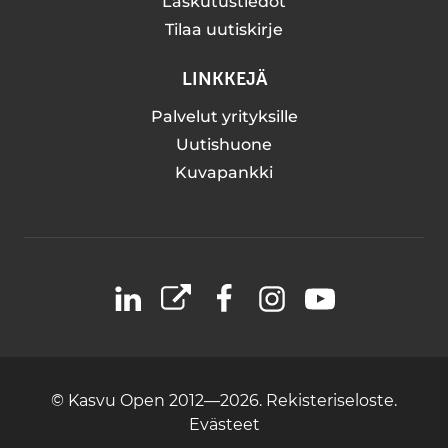
Laskutustiedot
Tilaa uutiskirje
LINKKEJÄ
Palvelut yrityksille
Uutishuone
Kuvapankki
LinkedIn
X
Facebook
Instagram
YouTube
© Kasvu Open 2012—2026.
Rekisteriseloste.
Evästeet