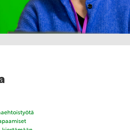
a
aaehtoistyötä
tapaamiset
ä kiertämään.