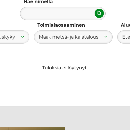
Hae nimellä
Hae
Toimialaosaaminen
Alu
tuskyky
Maa-, metsä- ja kalatalous
Ete
Tuloksia ei löytynyt.