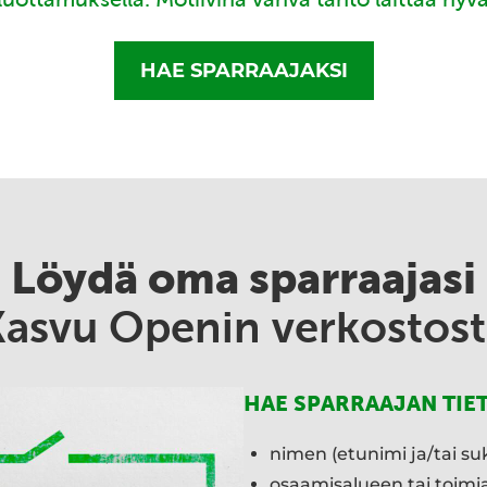
HAE SPARRAAJAKSI
Löydä oma sparraajasi
Kasvu Openin verkostost
HAE SPARRAAJAN TIE
nimen (etunimi ja/tai su
osaamisalueen tai toim