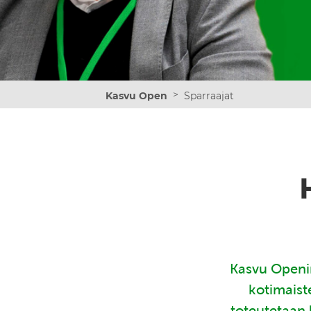
>
Kasvu Open
Sparraajat
Kasvu Openin
kotimaist
toteutetaan 