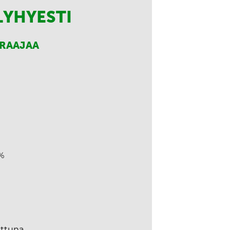
LYHYESTI
RRAAJAA
%
ettuna