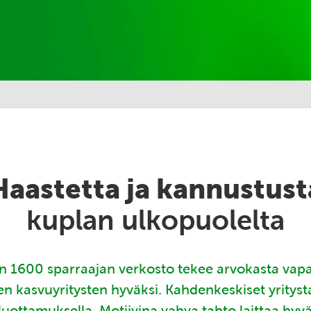
Haastetta ja kannustust
kuplan ulkopuolelta
 1600 sparraajan verkosto tekee arvokasta vap
en kasvuyritysten hyväksi. Kahdenkeskiset yritys
luottamuksella. Motiivina vahva tahto laittaa hyv