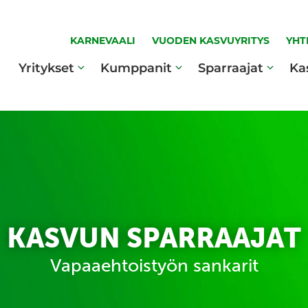
KARNEVAALI
VUODEN KASVUYRITYS
YHT
Yritykset
Kumppanit
Sparraajat
Ka
KASVUN SPARRAAJAT
Vapaaehtoistyön sankarit