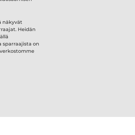
ä näkyvät
rraajat. Heidän
ällä
a sparraajista on
ki verkostomme