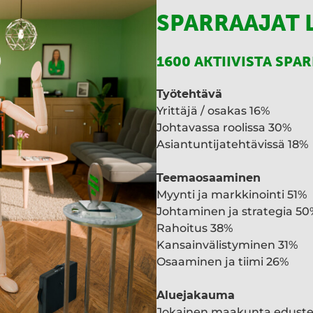
SPARRAAJAT 
1600 AKTIIVISTA SPA
Työtehtävä
Yrittäjä / osakas 16%
Johtavassa roolissa 30%
Asiantuntijatehtävissä 18%
Teemaosaaminen
Myynti ja markkinointi 51%
Johtaminen ja strategia 50
Rahoitus 38%
Kansainvälistyminen 31%
Osaaminen ja tiimi 26%
Aluejakauma
Jokainen maakunta edust