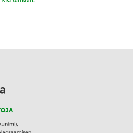
a
TOJA
kunimi),
ialaosaamisen