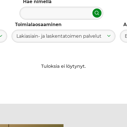
Hae nimellä
Hae
Toimialaosaaminen
A
Lakiasiain- ja laskentatoimen palvelut
Tuloksia ei löytynyt.