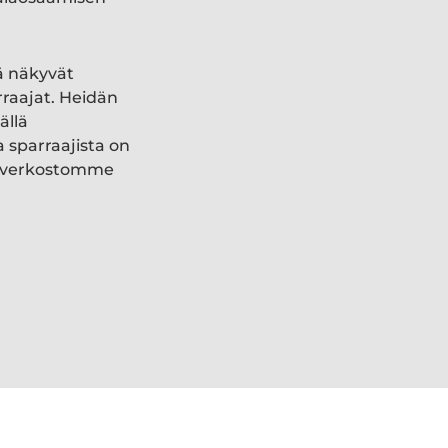
ä näkyvät
rraajat. Heidän
ällä
a sparraajista on
ki verkostomme