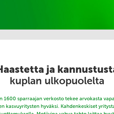
Haastetta ja kannustust
kuplan ulkopuolelta
 1600 sparraajan verkosto tekee arvokasta vap
en kasvuyritysten hyväksi. Kahdenkeskiset yritys
luottamuksella. Motiivina vahva tahto laittaa hyv