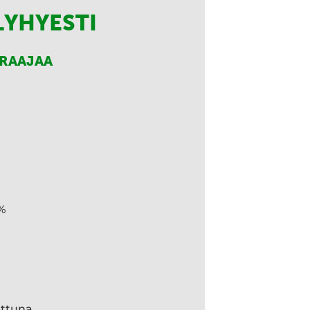
LYHYESTI
RRAAJAA
%
ettuna