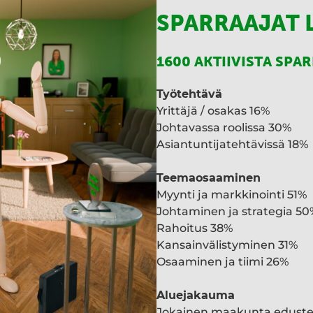
SPARRAAJAT 
1600 AKTIIVISTA SPA
Työtehtävä
Yrittäjä / osakas 16%
Johtavassa roolissa 30%
Asiantuntijatehtävissä 18%
Teemaosaaminen
Myynti ja markkinointi 51%
Johtaminen ja strategia 50
Rahoitus 38%
Kansainvälistyminen 31%
Osaaminen ja tiimi 26%
Aluejakauma
Jokainen maakunta edust