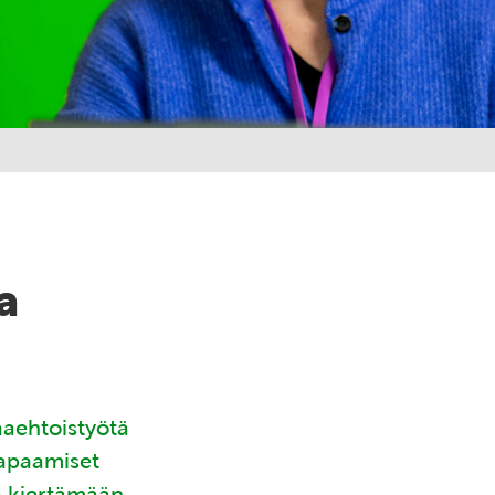
a
aaehtoistyötä
tapaamiset
ä kiertämään.