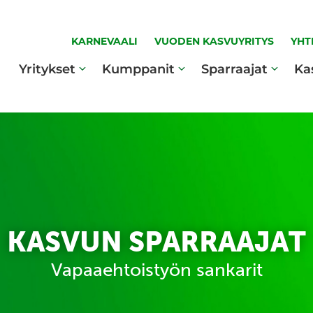
KARNEVAALI
VUODEN KASVUYRITYS
YHT
Yritykset
Kumppanit
Sparraajat
Ka
KASVUN SPARRAAJAT
Vapaaehtoistyön sankarit