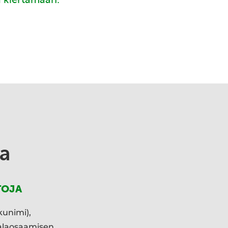
a
TOJA
kunimi),
ialaosaamisen