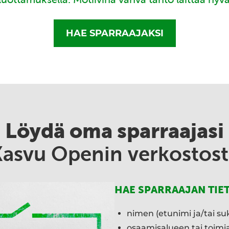
HAE SPARRAAJAKSI
Löydä oma sparraajasi
Kasvu Openin verkostost
HAE SPARRAAJAN TIE
nimen (etunimi ja/tai su
osaamisalueen tai toim