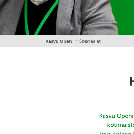
>
Kasvu Open
Sparraajat
Kasvu Openin
kotimaist
toteutetaan 