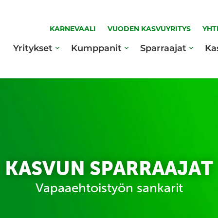
KARNEVAALI
VUODEN KASVUYRITYS
YHT
Yritykset
Kumppanit
Sparraajat
Ka
KASVUN SPARRAAJAT
Vapaaehtoistyön sankarit