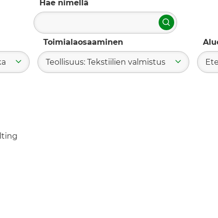
Hae nimellä
Hae
Toimialaosaaminen
Alu
ka
Teollisuus: Tekstiilien valmistus
Ete
lting