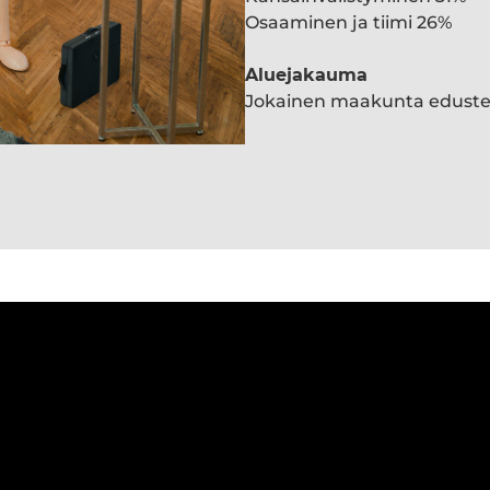
Osaaminen ja tiimi 26%
Aluejakauma
Jokainen maakunta edust