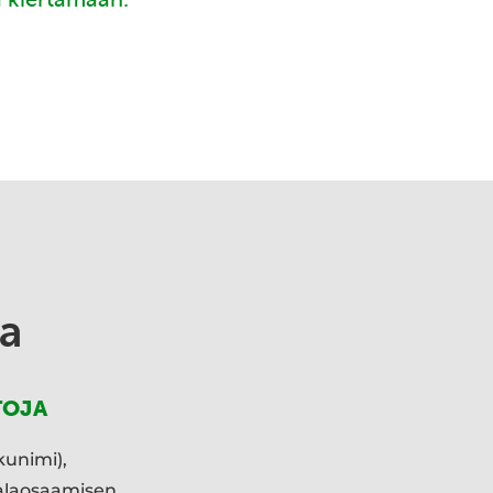
a
TOJA
kunimi),
ialaosaamisen