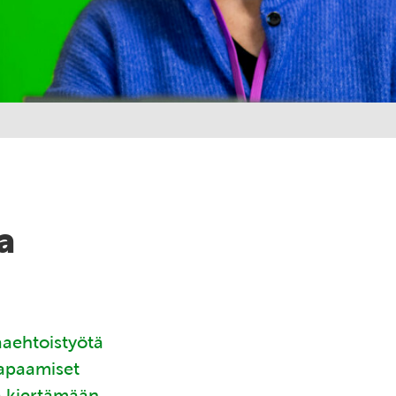
a
aaehtoistyötä
tapaamiset
ä kiertämään.