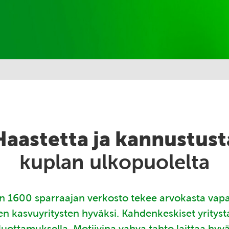
Haastetta ja kannustust
kuplan ulkopuolelta
 1600 sparraajan verkosto tekee arvokasta vap
en kasvuyritysten hyväksi. Kahdenkeskiset yritys
luottamuksella. Motiivina vahva tahto laittaa hyv