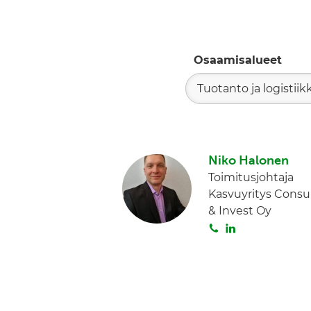
Osaamisalueet
Tuotanto ja logistiik
Niko Halonen
Toimitusjohtaja
Kasvuyritys Consu
& Invest Oy
S
L
o
i
i
n
t
k
a
e
d