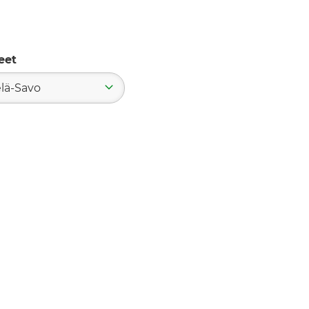
eet
lä-Savo