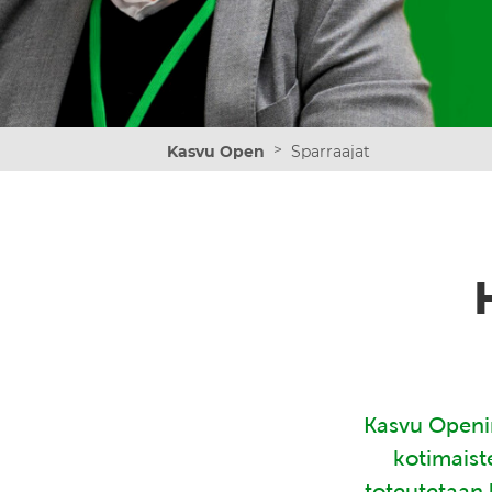
>
Kasvu Open
Sparraajat
Kasvu Openin
kotimaist
toteutetaan 