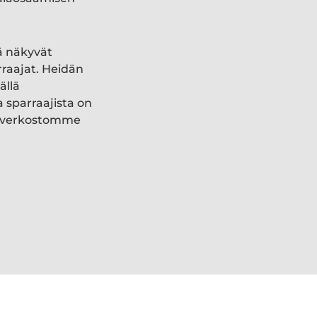
ä näkyvät
rraajat. Heidän
ällä
a sparraajista on
ki verkostomme