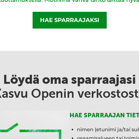
HAE SPARRAAJAKSI
Löydä oma sparraajasi
Kasvu Openin verkostost
HAE SPARRAAJAN TIE
nimen (etunimi ja/tai su
osaamisalueen tai toim