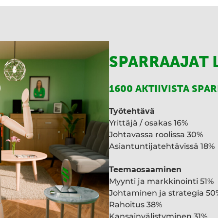
SPARRAAJAT 
1600 AKTIIVISTA SPA
Työtehtävä
Yrittäjä / osakas 16%
Johtavassa roolissa 30%
Asiantuntijatehtävissä 18%
Teemaosaaminen
Myynti ja markkinointi 51%
Johtaminen ja strategia 50
Rahoitus 38%
Kansainvälistyminen 31%