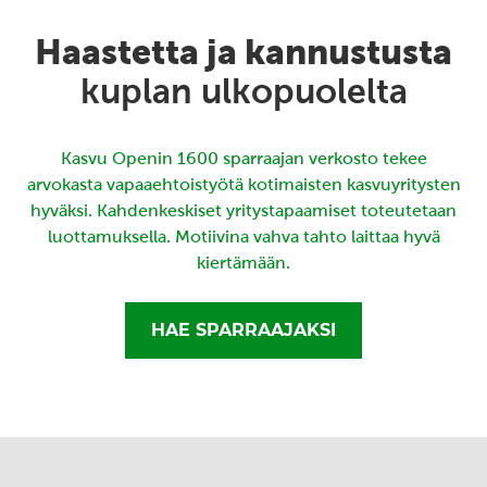
Haastetta ja kannustusta
kuplan ulkopuolelta
Kasvu Openin 1600 sparraajan verkosto tekee
arvokasta vapaaehtoistyötä kotimaisten kasvuyritysten
hyväksi. Kahdenkeskiset yritystapaamiset toteutetaan
luottamuksella. Motiivina vahva tahto laittaa hyvä
kiertämään.
HAE SPARRAAJAKSI