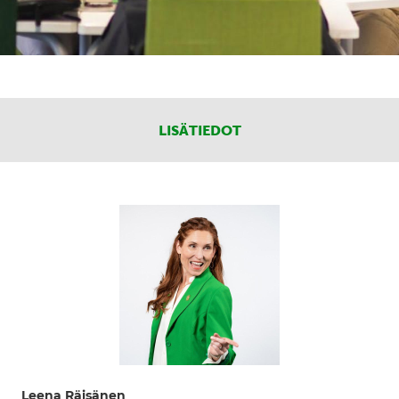
LISÄTIEDOT
Leena Räisänen