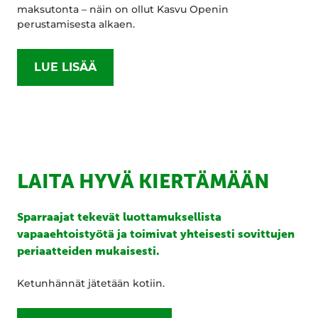
maksutonta – näin on ollut Kasvu Openin
perustamisesta alkaen.
LUE LISÄÄ
LAITA HYVÄ KIERTÄMÄÄN
Sparraajat tekevät luottamuksellista
vapaaehtoistyötä ja toimivat yhteisesti sovittujen
periaatteiden mukaisesti.
Ketunhännät jätetään kotiin.