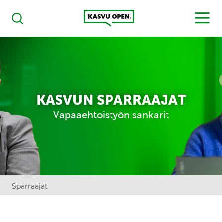
Kasvu Open
MENU
Haku
KASVUN SPARRAAJAT
Vapaaehtoistyön sankarit
Sparraajat