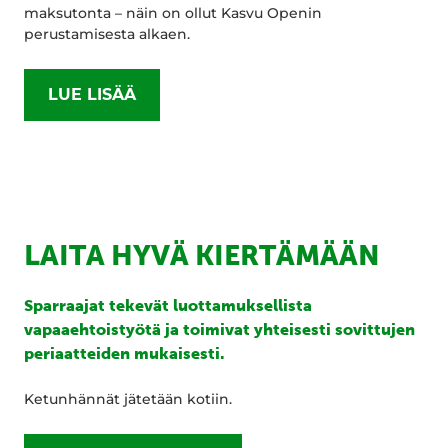
maksutonta – näin on ollut Kasvu Openin
perustamisesta alkaen.
LUE LISÄÄ
LAITA HYVÄ KIERTÄMÄÄN
Sparraajat tekevät luottamuksellista
vapaaehtoistyötä ja toimivat yhteisesti sovittujen
periaatteiden mukaisesti.
Ketunhännät jätetään kotiin.