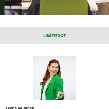
LISÄTIEDOT
Leena Räisänen