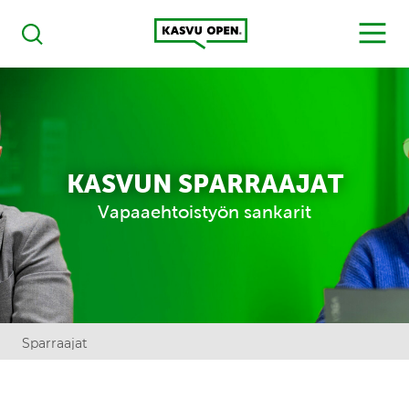
Kasvu Open
MENU
Haku
KASVUN SPARRAAJAT
Vapaaehtoistyön sankarit
Sparraajat