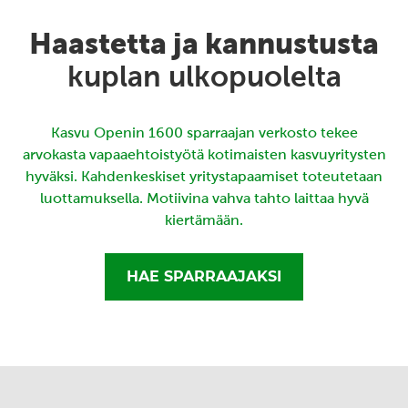
Haastetta ja kannustusta
kuplan ulkopuolelta
Kasvu Openin 1600 sparraajan verkosto tekee
arvokasta vapaaehtoistyötä kotimaisten kasvuyritysten
hyväksi. Kahdenkeskiset yritystapaamiset toteutetaan
luottamuksella. Motiivina vahva tahto laittaa hyvä
kiertämään.
HAE SPARRAAJAKSI