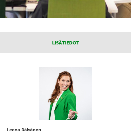
LISÄTIEDOT
Leena Räisänen