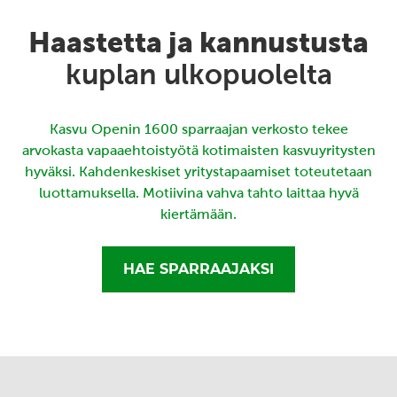
Haastetta ja kannustusta
kuplan ulkopuolelta
Kasvu Openin 1600 sparraajan verkosto tekee
arvokasta vapaaehtoistyötä kotimaisten kasvuyritysten
hyväksi. Kahdenkeskiset yritystapaamiset toteutetaan
luottamuksella. Motiivina vahva tahto laittaa hyvä
kiertämään.
HAE SPARRAAJAKSI