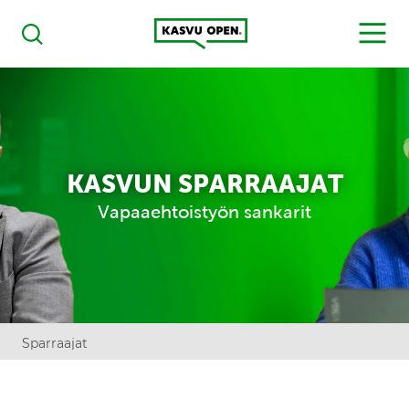
Kasvu Open
MENU
Haku
KASVUN SPARRAAJAT
Vapaaehtoistyön sankarit
Sparraajat