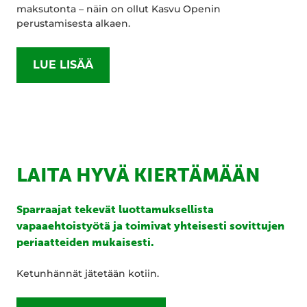
maksutonta – näin on ollut Kasvu Openin
perustamisesta alkaen.
LUE LISÄÄ
LAITA HYVÄ KIERTÄMÄÄN
Sparraajat tekevät luottamuksellista
vapaaehtoistyötä ja toimivat yhteisesti sovittujen
periaatteiden mukaisesti.
Ketunhännät jätetään kotiin.