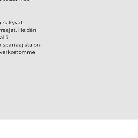
ä näkyvät
rraajat. Heidän
ällä
a sparraajista on
ki verkostomme