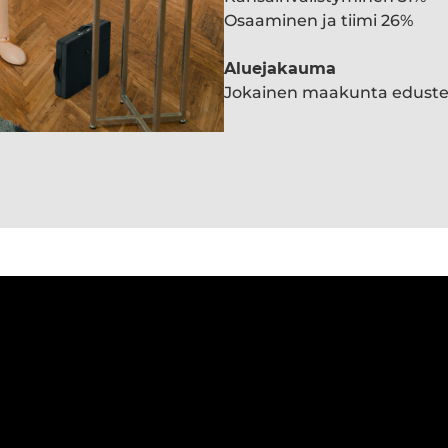
Osaaminen ja tiimi 26%
Aluejakauma
Jokainen maakunta edust