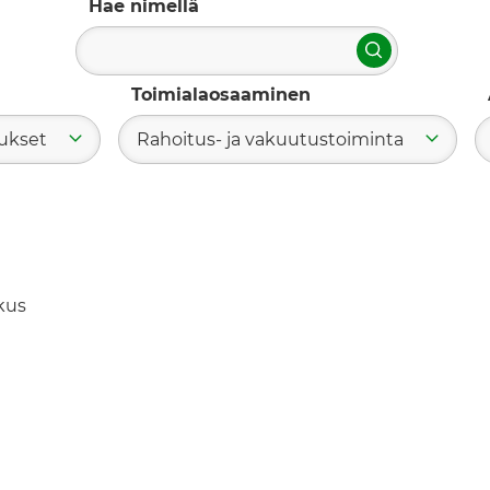
Hae nimellä
Hae
Toimialaosaaminen
mukset
Rahoitus- ja vakuutustoiminta
kus