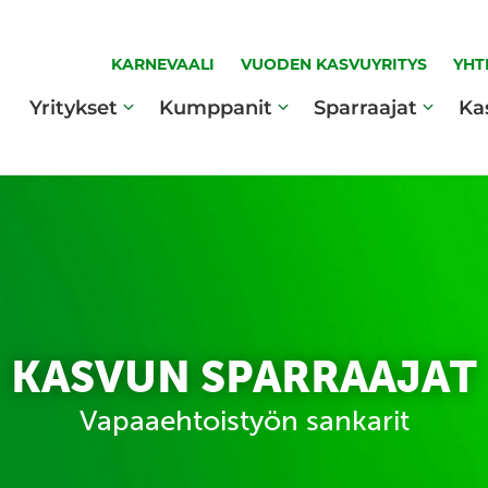
KARNEVAALI
VUODEN KASVUYRITYS
YHT
Yritykset
Kumppanit
Sparraajat
Ka
KASVUN SPARRAAJAT
Vapaaehtoistyön sankarit