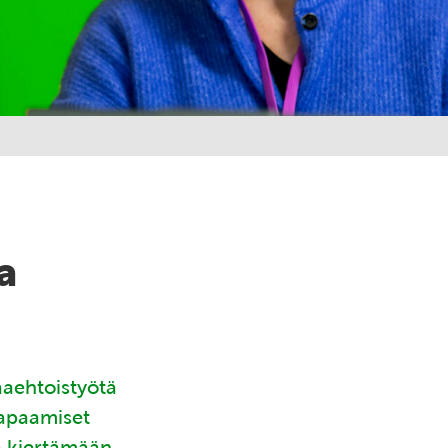
a
aaehtoistyötä
tapaamiset
ä kiertämään.