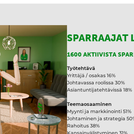
SPARRAAJAT 
1600 AKTIIVISTA SPA
Työtehtävä
Yrittäjä / osakas 16%
Johtavassa roolissa 30%
Asiantuntijatehtävissä 18%
Teemaosaaminen
Myynti ja markkinointi 51%
Johtaminen ja strategia 50
Rahoitus 38%
Kansainvälistyminen 31%