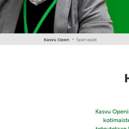
>
Kasvu Open
Sparraajat
Kasvu Openin
kotimaist
toteutetaan 