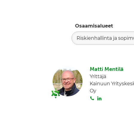
Osaamisalueet
Riskienhallinta ja sopi
Matti Mentilä
Yrittäjä
Kainuun Yrityskes
Oy
S
L
o
i
i
n
t
k
a
e
d