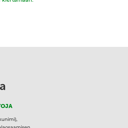
a
TOJA
kunimi),
ialaosaamisen