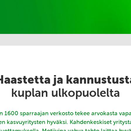
Haastetta ja kannustust
kuplan ulkopuolelta
 1600 sparraajan verkosto tekee arvokasta vap
en kasvuyritysten hyväksi. Kahdenkeskiset yritys
luottamuksella. Motiivina vahva tahto laittaa hyv