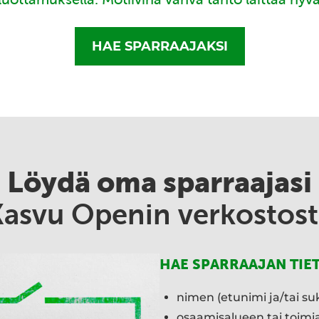
HAE SPARRAAJAKSI
Löydä oma sparraajasi
Kasvu Openin verkostost
HAE SPARRAAJAN TIE
nimen (etunimi ja/tai su
osaamisalueen tai toim