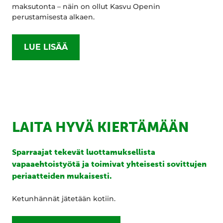
maksutonta – näin on ollut Kasvu Openin
perustamisesta alkaen.
LUE LISÄÄ
LAITA HYVÄ KIERTÄMÄÄN
Sparraajat tekevät luottamuksellista
vapaaehtoistyötä ja toimivat yhteisesti sovittujen
periaatteiden mukaisesti.
Ketunhännät jätetään kotiin.