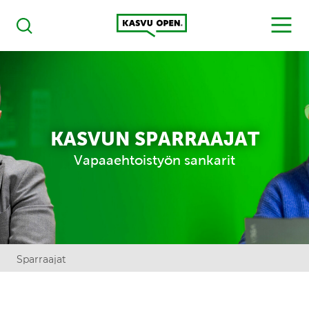
Kasvu Open
MENU
Haku
KASVUN SPARRAAJAT
Vapaaehtoistyön sankarit
Sparraajat