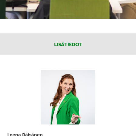
LISÄTIEDOT
Leena Räisänen