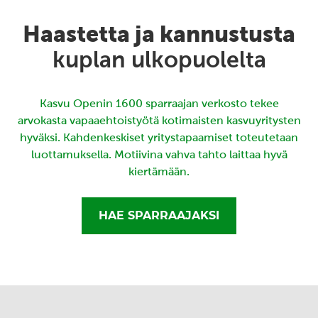
Haastetta ja kannustusta
kuplan ulkopuolelta
Kasvu Openin 1600 sparraajan verkosto tekee
arvokasta vapaaehtoistyötä kotimaisten kasvuyritysten
hyväksi. Kahdenkeskiset yritystapaamiset toteutetaan
luottamuksella. Motiivina vahva tahto laittaa hyvä
kiertämään.
HAE SPARRAAJAKSI