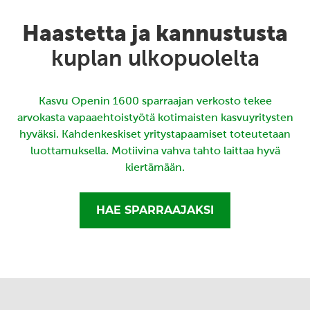
Haastetta ja kannustusta
kuplan ulkopuolelta
Kasvu Openin 1600 sparraajan verkosto tekee
arvokasta vapaaehtoistyötä kotimaisten kasvuyritysten
hyväksi. Kahdenkeskiset yritystapaamiset toteutetaan
luottamuksella. Motiivina vahva tahto laittaa hyvä
kiertämään.
HAE SPARRAAJAKSI