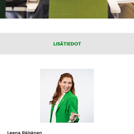
LISÄTIEDOT
Leena Räisänen