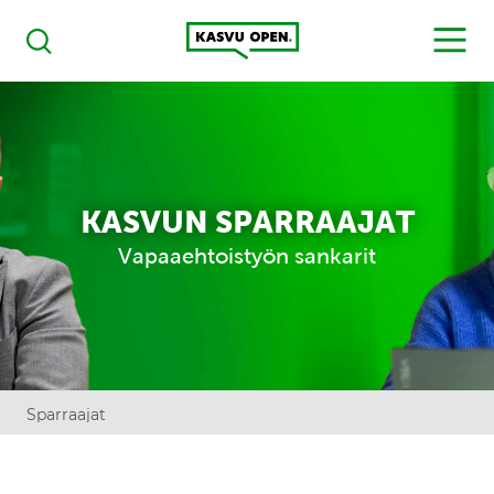
Kasvu Open
MENU
Haku
KASVUN SPARRAAJAT
Vapaaehtoistyön sankarit
Sparraajat