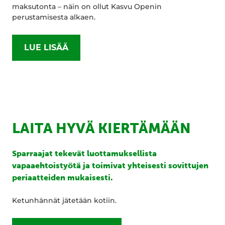
maksutonta – näin on ollut Kasvu Openin
perustamisesta alkaen.
LUE LISÄÄ
LAITA HYVÄ KIERTÄMÄÄN
Sparraajat tekevät luottamuksellista
vapaaehtoistyötä ja toimivat yhteisesti sovittujen
periaatteiden mukaisesti.
Ketunhännät jätetään kotiin.