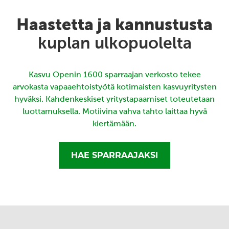
Haastetta ja kannustusta
kuplan ulkopuolelta
Kasvu Openin 1600 sparraajan verkosto tekee
arvokasta vapaaehtoistyötä kotimaisten kasvuyritysten
hyväksi. Kahdenkeskiset yritystapaamiset toteutetaan
luottamuksella. Motiivina vahva tahto laittaa hyvä
kiertämään.
HAE SPARRAAJAKSI