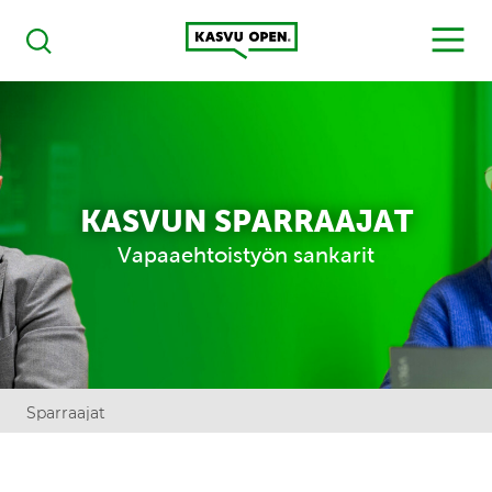
Kasvu Open
MENU
Haku
KASVUN SPARRAAJAT
Vapaaehtoistyön sankarit
Sparraajat