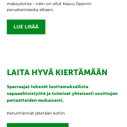
maksutonta – näin on ollut Kasvu Openin
perustamisesta alkaen.
LUE LISÄÄ
LAITA HYVÄ KIERTÄMÄÄN
Sparraajat tekevät luottamuksellista
vapaaehtoistyötä ja toimivat yhteisesti sovittujen
periaatteiden mukaisesti.
Ketunhännät jätetään kotiin.