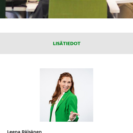
LISÄTIEDOT
Leena Räisänen