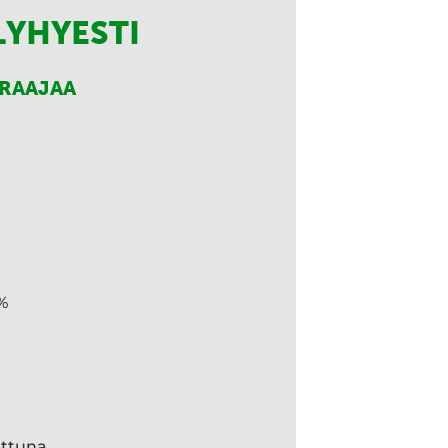
LYHYESTI
RRAAJAA
%
ettuna