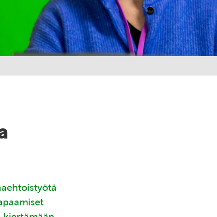
a
aaehtoistyötä
tapaamiset
ä kiertämään.