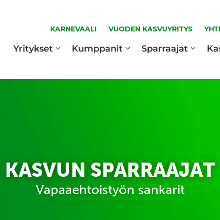
KARNEVAALI
VUODEN KASVUYRITYS
YHT
Yritykset
Kumppanit
Sparraajat
Ka
KASVUN SPARRAAJAT
Vapaaehtoistyön sankarit