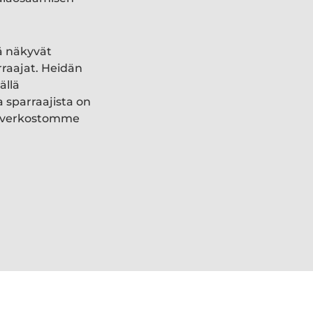
ä näkyvät
rraajat. Heidän
ällä
a sparraajista on
ki verkostomme