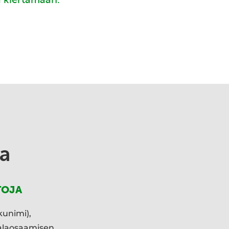
a
TOJA
kunimi),
ialaosaamisen