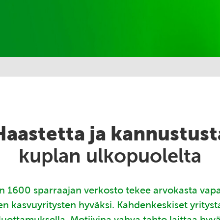
Haastetta ja kannustust
kuplan ulkopuolelta
 1600 sparraajan verkosto tekee arvokasta vap
en kasvuyritysten hyväksi. Kahdenkeskiset yritys
luottamuksella. Motiivina vahva tahto laittaa hyv