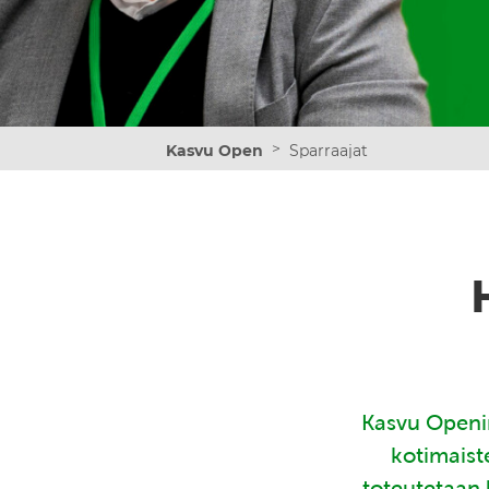
>
Kasvu Open
Sparraajat
Kasvu Openin
kotimaist
toteutetaan 