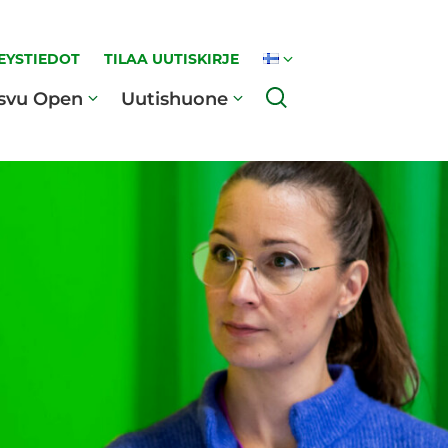
EYSTIEDOT
TILAA UUTISKIRJE
Haku
svu Open
Uutishuone