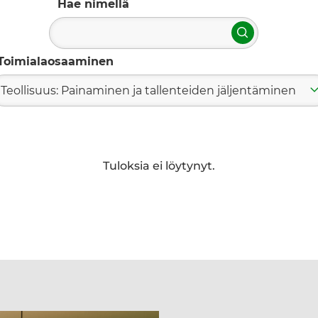
Hae nimellä
Hae
Toimialaosaaminen
Teollisuus: Painaminen ja tallenteiden jäljentäminen
Tuloksia ei löytynyt.