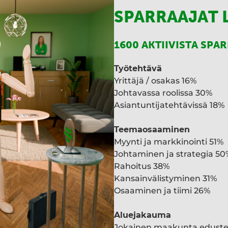
SPARRAAJAT 
1600 AKTIIVISTA SPA
Työtehtävä
Yrittäjä / osakas 16%
Johtavassa roolissa 30%
Asiantuntijatehtävissä 18%
Teemaosaaminen
Myynti ja markkinointi 51%
Johtaminen ja strategia 50
Rahoitus 38%
Kansainvälistyminen 31%
Osaaminen ja tiimi 26%
Aluejakauma
Jokainen maakunta edust