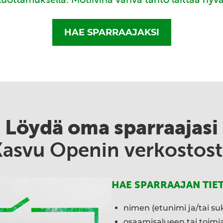
HAE SPARRAAJAKSI
Löydä oma sparraajasi
Kasvu Openin verkostost
HAE SPARRAAJAN TIE
nimen (etunimi ja/tai su
osaamisalueen tai toim