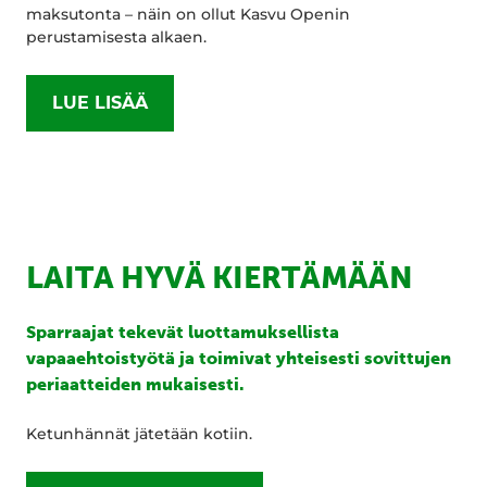
maksutonta – näin on ollut Kasvu Openin
perustamisesta alkaen.
LUE LISÄÄ
LAITA HYVÄ KIERTÄMÄÄN
Sparraajat tekevät luottamuksellista
vapaaehtoistyötä ja toimivat yhteisesti sovittujen
periaatteiden mukaisesti.
Ketunhännät jätetään kotiin.