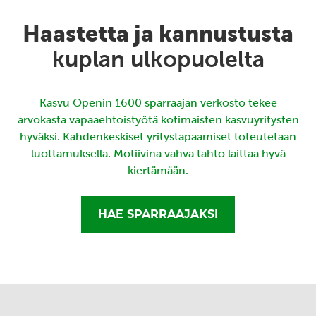
Haastetta ja kannustusta
kuplan ulkopuolelta
Kasvu Openin 1600 sparraajan verkosto tekee
arvokasta vapaaehtoistyötä kotimaisten kasvuyritysten
hyväksi. Kahdenkeskiset yritystapaamiset toteutetaan
luottamuksella. Motiivina vahva tahto laittaa hyvä
kiertämään.
HAE SPARRAAJAKSI