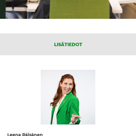
LISÄTIEDOT
Leena Räisänen