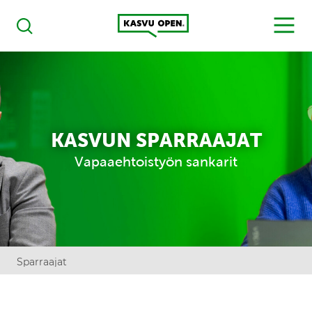
Kasvu Open
MENU
Haku
KASVUN SPARRAAJAT
Vapaaehtoistyön sankarit
Sparraajat