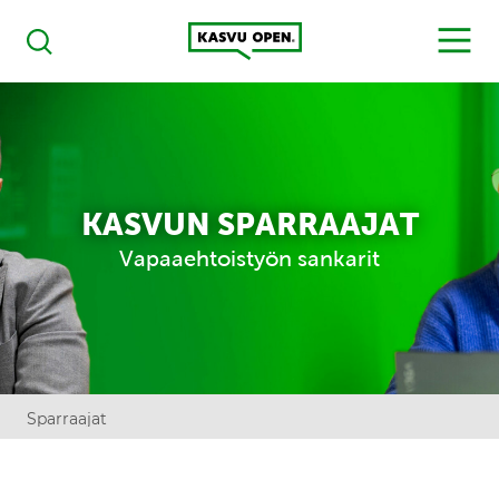
Kasvu Open
MENU
Haku
KASVUN SPARRAAJAT
Vapaaehtoistyön sankarit
Sparraajat