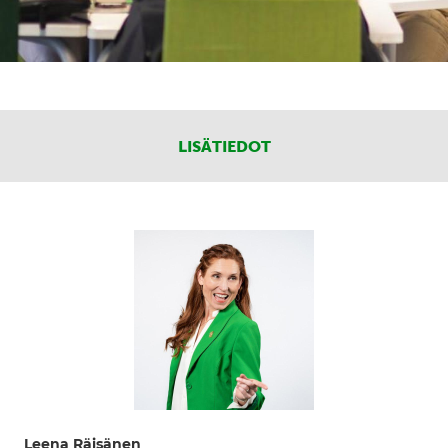
LISÄTIEDOT
Leena Räisänen