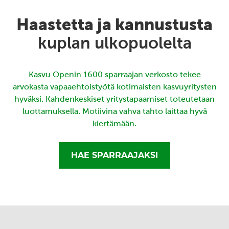
Haastetta ja kannustusta
kuplan ulkopuolelta
Kasvu Openin 1600 sparraajan verkosto tekee
arvokasta vapaaehtoistyötä kotimaisten kasvuyritysten
hyväksi. Kahdenkeskiset yritystapaamiset toteutetaan
luottamuksella. Motiivina vahva tahto laittaa hyvä
kiertämään.
HAE SPARRAAJAKSI