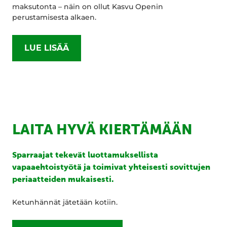
maksutonta – näin on ollut Kasvu Openin
perustamisesta alkaen.
LUE LISÄÄ
LAITA HYVÄ KIERTÄMÄÄN
Sparraajat tekevät luottamuksellista
vapaaehtoistyötä ja toimivat yhteisesti sovittujen
periaatteiden mukaisesti.
Ketunhännät jätetään kotiin.