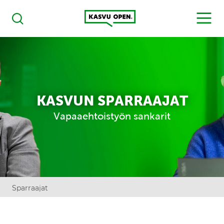
Kasvu Open
MENU
Haku
KASVUN SPARRAAJAT
Vapaaehtoistyön sankarit
Sparraajat