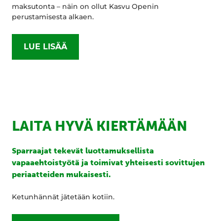
maksutonta – näin on ollut Kasvu Openin
perustamisesta alkaen.
LUE LISÄÄ
LAITA HYVÄ KIERTÄMÄÄN
Sparraajat tekevät luottamuksellista
vapaaehtoistyötä ja toimivat yhteisesti sovittujen
periaatteiden mukaisesti.
Ketunhännät jätetään kotiin.