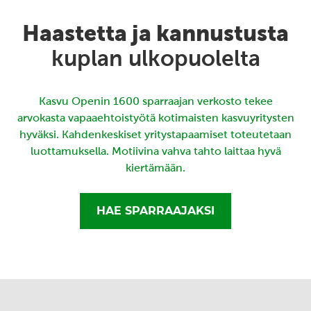
Haastetta ja kannustusta
kuplan ulkopuolelta
Kasvu Openin 1600 sparraajan verkosto tekee
arvokasta vapaaehtoistyötä kotimaisten kasvuyritysten
hyväksi. Kahdenkeskiset yritystapaamiset toteutetaan
luottamuksella. Motiivina vahva tahto laittaa hyvä
kiertämään.
HAE SPARRAAJAKSI