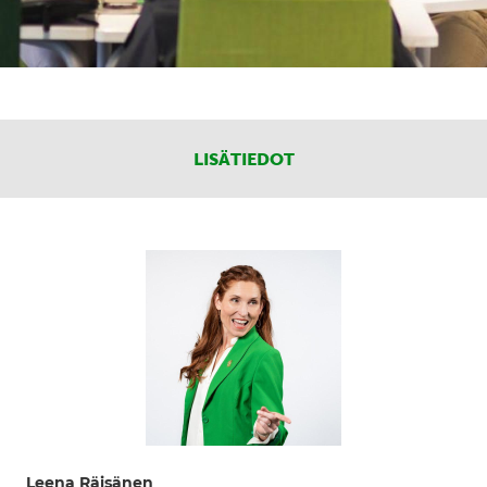
LISÄTIEDOT
Leena Räisänen