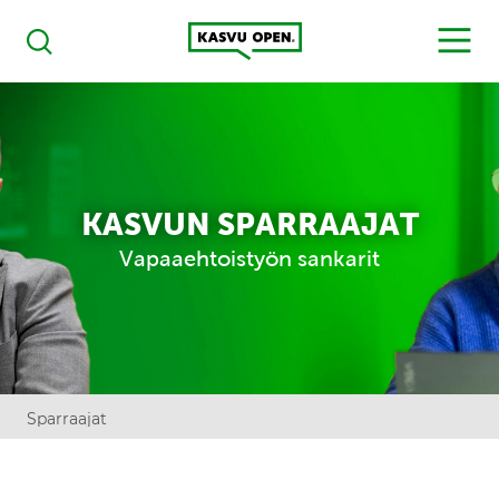
Kasvu Open
MENU
Haku
KASVUN SPARRAAJAT
Vapaaehtoistyön sankarit
Sparraajat