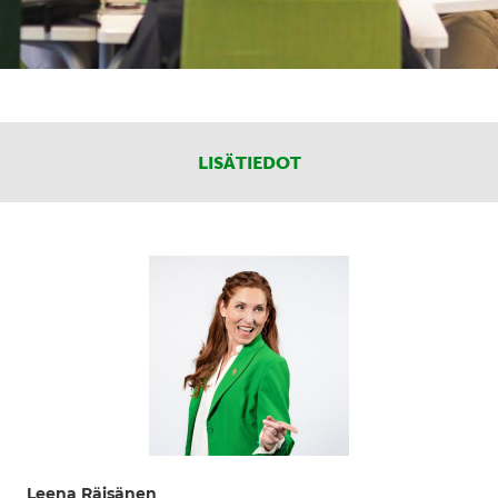
LISÄTIEDOT
Leena Räisänen