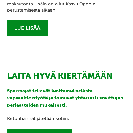
maksutonta – näin on ollut Kasvu Openin
perustamisesta alkaen.
LUE LISÄÄ
LAITA HYVÄ KIERTÄMÄÄN
Sparraajat tekevät luottamuksellista
vapaaehtoistyötä ja toimivat yhteisesti sovittujen
periaatteiden mukaisesti.
Ketunhännät jätetään kotiin.