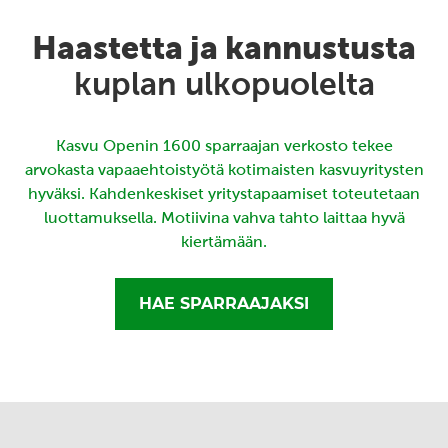
Haastetta ja kannustusta
kuplan ulkopuolelta
Kasvu Openin 1600 sparraajan verkosto tekee
arvokasta vapaaehtoistyötä kotimaisten kasvuyritysten
hyväksi. Kahdenkeskiset yritystapaamiset toteutetaan
luottamuksella. Motiivina vahva tahto laittaa hyvä
kiertämään.
HAE SPARRAAJAKSI