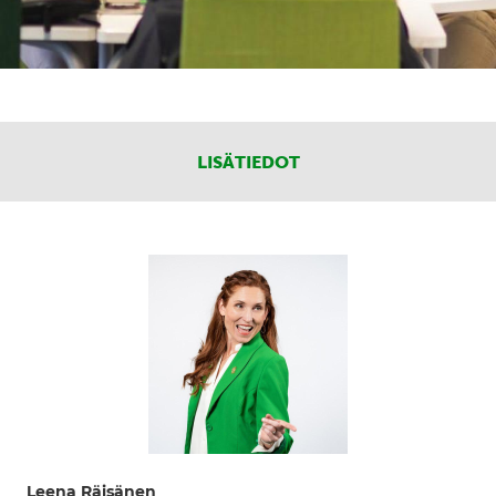
LISÄTIEDOT
Leena Räisänen