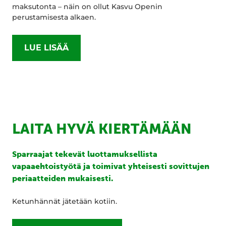
maksutonta – näin on ollut Kasvu Openin
perustamisesta alkaen.
LUE LISÄÄ
LAITA HYVÄ KIERTÄMÄÄN
Sparraajat tekevät luottamuksellista
vapaaehtoistyötä ja toimivat yhteisesti sovittujen
periaatteiden mukaisesti.
Ketunhännät jätetään kotiin.