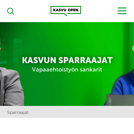
Kasvu Open
MENU
Haku
KASVUN SPARRAAJAT
Vapaaehtoistyön sankarit
Sparraajat