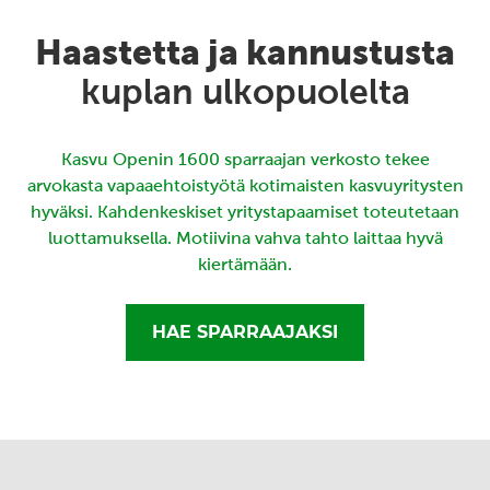
Haastetta ja kannustusta
kuplan ulkopuolelta
Kasvu Openin 1600 sparraajan verkosto tekee
arvokasta vapaaehtoistyötä kotimaisten kasvuyritysten
hyväksi. Kahdenkeskiset yritystapaamiset toteutetaan
luottamuksella. Motiivina vahva tahto laittaa hyvä
kiertämään.
HAE SPARRAAJAKSI