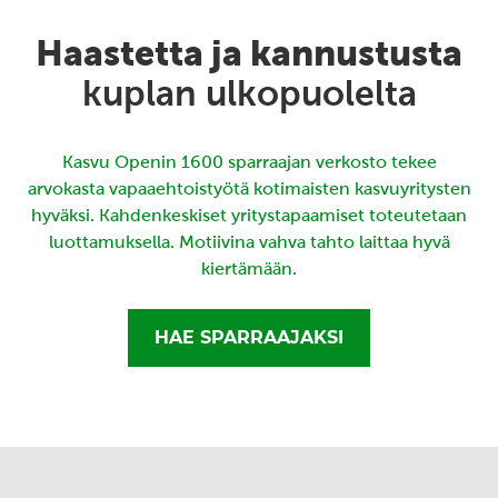
Haastetta ja kannustusta
kuplan ulkopuolelta
Kasvu Openin 1600 sparraajan verkosto tekee
arvokasta vapaaehtoistyötä kotimaisten kasvuyritysten
hyväksi. Kahdenkeskiset yritystapaamiset toteutetaan
luottamuksella. Motiivina vahva tahto laittaa hyvä
kiertämään.
HAE SPARRAAJAKSI