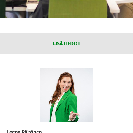
LISÄTIEDOT
Leena Räisänen