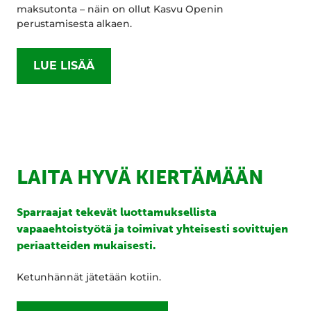
maksutonta – näin on ollut Kasvu Openin
perustamisesta alkaen.
LUE LISÄÄ
LAITA HYVÄ KIERTÄMÄÄN
Sparraajat tekevät luottamuksellista
vapaaehtoistyötä ja toimivat yhteisesti sovittujen
periaatteiden mukaisesti.
Ketunhännät jätetään kotiin.