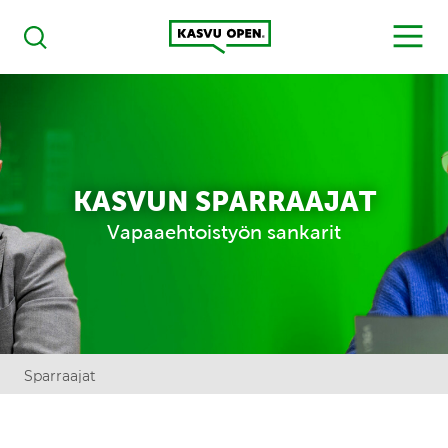
Kasvu Open
MENU
Haku
KASVUN SPARRAAJAT
Vapaaehtoistyön sankarit
Sparraajat