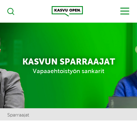
Kasvu Open
MENU
Haku
KASVUN SPARRAAJAT
Vapaaehtoistyön sankarit
Sparraajat