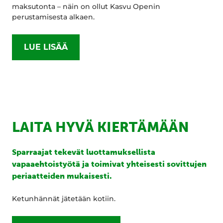
maksutonta – näin on ollut Kasvu Openin
perustamisesta alkaen.
LUE LISÄÄ
LAITA HYVÄ KIERTÄMÄÄN
Sparraajat tekevät luottamuksellista
vapaaehtoistyötä ja toimivat yhteisesti sovittujen
periaatteiden mukaisesti.
Ketunhännät jätetään kotiin.