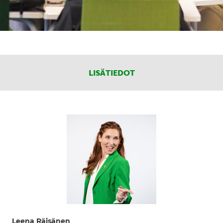
LISÄTIEDOT
Leena Räisänen