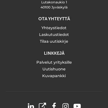
Lutakonaukio 1
40100 Jyväskylä
OTA YHTEYTTÄ
Yhteystiedot
Laskutustiedot
Tilaa uutiskirje
LINKKEJÄ
Palvelut yrityksille
Uutishuone
Kuvapankki
LinkedIn
X
Facebook
Instagram
YouTube