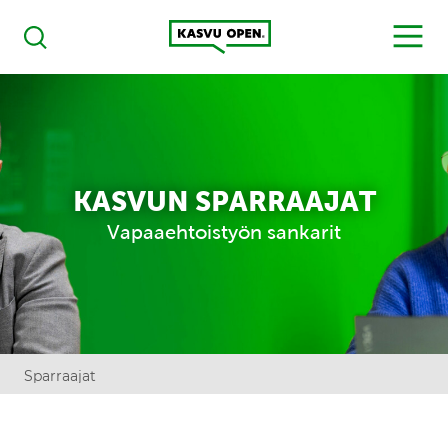
Kasvu Open
MENU
Haku
KASVUN SPARRAAJAT
Vapaaehtoistyön sankarit
Sparraajat