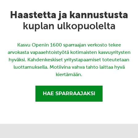
Haastetta ja kannustusta
kuplan ulkopuolelta
Kasvu Openin 1600 sparraajan verkosto tekee
arvokasta vapaaehtoistyötä kotimaisten kasvuyritysten
hyväksi. Kahdenkeskiset yritystapaamiset toteutetaan
luottamuksella. Motiivina vahva tahto laittaa hyvä
kiertämään.
HAE SPARRAAJAKSI