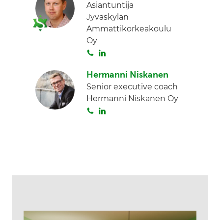
Asiantuntija
Jyväskylän
Ammattikorkeakoulu
Oy
S
L
o
i
Hermanni Niskanen
i
n
Senior executive coach
t
k
Hermanni Niskanen Oy
a
e
S
L
d
o
i
I
i
n
n
t
k
a
e
d
I
n