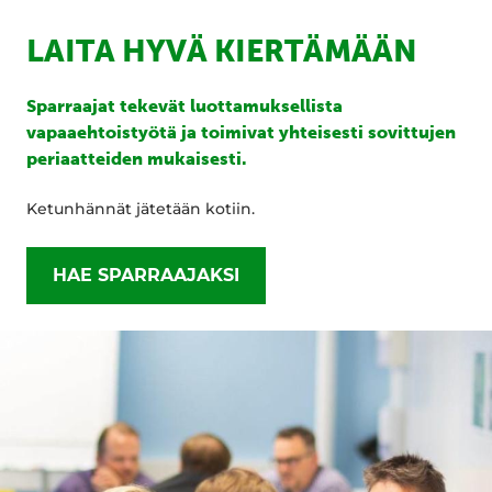
LAITA HYVÄ KIERTÄMÄÄN
Sparraajat tekevät luottamuksellista
vapaaehtoistyötä ja toimivat yhteisesti sovittujen
periaatteiden mukaisesti.
Ketunhännät jätetään kotiin.
HAE SPARRAAJAKSI