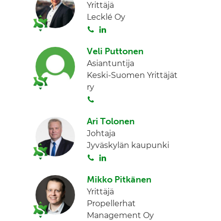
Yrittäjä
Lecklé Oy
S
L
o
i
Veli Puttonen
i
n
Asiantuntija
t
k
Keski-Suomen Yrittäjät
a
e
ry
d
S
I
o
n
Ari Tolonen
i
Johtaja
t
Jyväskylän kaupunki
a
S
L
o
i
Mikko Pitkänen
i
n
Yrittäjä
t
k
Propellerhat
a
e
Management Oy
d