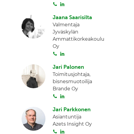
S
L
I
o
i
n
Jaana Saarisilta
i
n
Valmentaja
t
k
Jyväskylän
a
e
Ammattikorkeakoulu
d
Oy
I
S
L
n
o
i
Jari Palonen
i
n
Toimitusjohtaja,
t
k
bisnesmuotoilija
a
e
Brande Oy
d
S
L
I
o
i
n
Jari Parkkonen
i
n
Asiantuntija
t
k
Azets Insight Oy
a
e
S
L
d