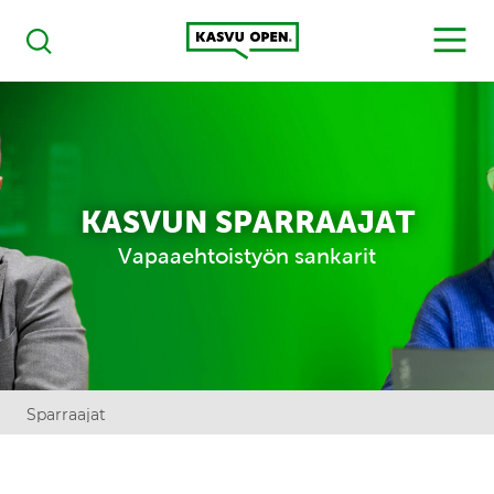
Kasvu Open
MENU
Haku
KASVUN SPARRAAJAT
Vapaaehtoistyön sankarit
Sparraajat