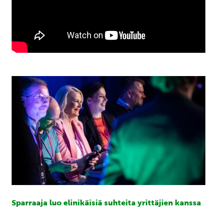
Sparraaja luo elinikäisiä suhteita yrittäjien kanssa