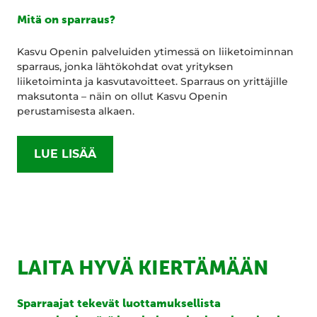
Mitä on sparraus?
Kasvu Openin palveluiden ytimessä on liiketoiminnan
sparraus, jonka lähtökohdat ovat yrityksen
liiketoiminta ja kasvutavoitteet. Sparraus on yrittäjille
maksutonta – näin on ollut Kasvu Openin
perustamisesta alkaen.
LUE LISÄÄ
LAITA HYVÄ KIERTÄMÄÄN
Sparraajat tekevät luottamuksellista