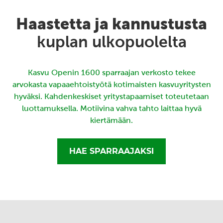
Haastetta ja kannustusta
kuplan ulkopuolelta
Kasvu Openin 1600 sparraajan verkosto tekee
arvokasta vapaaehtoistyötä kotimaisten kasvuyritysten
hyväksi. Kahdenkeskiset yritystapaamiset toteutetaan
luottamuksella. Motiivina vahva tahto laittaa hyvä
kiertämään.
HAE SPARRAAJAKSI