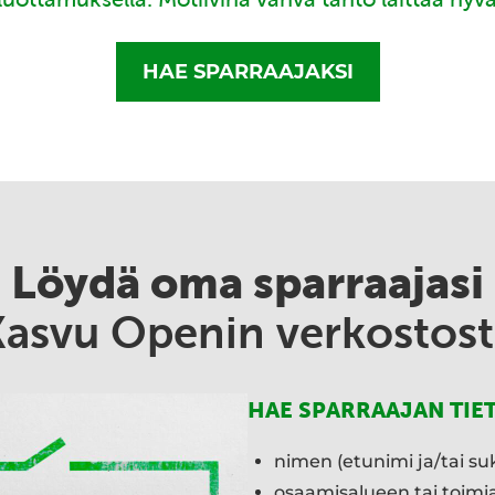
HAE SPARRAAJAKSI
Löydä oma sparraajasi
Kasvu Openin verkostost
HAE SPARRAAJAN TIE
nimen (etunimi ja/tai su
osaamisalueen tai toim