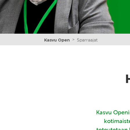
>
Kasvu Open
Sparraajat
Kasvu Openin
kotimaist
toteutetaan 