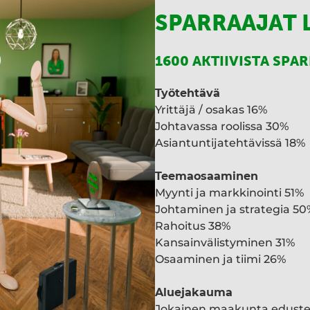
SPARRAAJAT 
1600 AKTIIVISTA SPA
Työtehtävä
Yrittäjä / osakas 16%
Johtavassa roolissa 30%
Asiantuntijatehtävissä 18%
Teemaosaaminen
Myynti ja markkinointi 51%
Johtaminen ja strategia 50
Rahoitus 38%
Kansainvälistyminen 31%
Osaaminen ja tiimi 26%
Aluejakauma
Jokainen maakunta edust