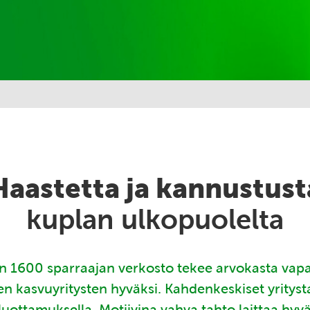
Haastetta ja kannustust
kuplan ulkopuolelta
 1600 sparraajan verkosto tekee arvokasta vap
en kasvuyritysten hyväksi. Kahdenkeskiset yritys
luottamuksella. Motiivina vahva tahto laittaa hyv