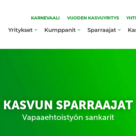
KARNEVAALI
VUODEN KASVUYRITYS
YHT
Yritykset
Kumppanit
Sparraajat
Ka
KASVUN SPARRAAJAT
Vapaaehtoistyön sankarit