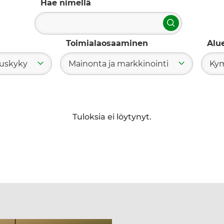
Hae nimellä
Hae
Toimialaosaaminen
Alu
tuskyky
Mainonta ja markkinointi
Kym
Tuloksia ei löytynyt.