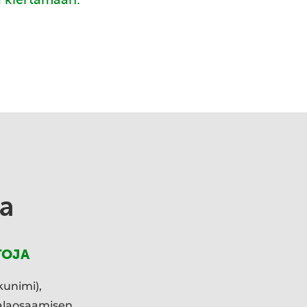
a
TOJA
kunimi),
ialaosaamisen