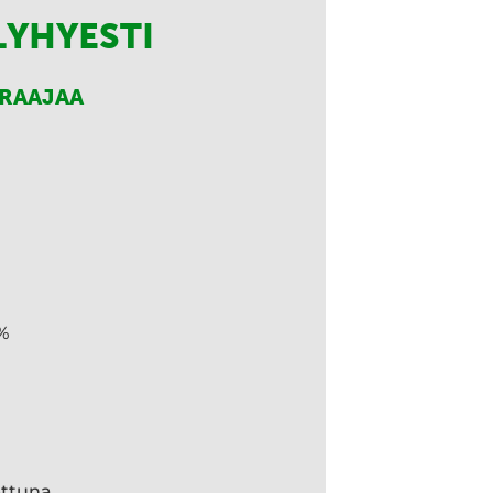
LYHYESTI
RRAAJAA
%
ettuna