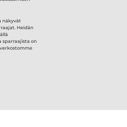
ä näkyvät
rraajat. Heidän
ällä
a sparraajista on
ki verkostomme