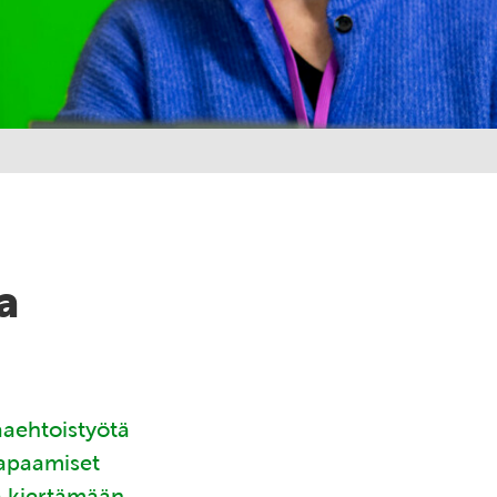
a
aaehtoistyötä
tapaamiset
ä kiertämään.