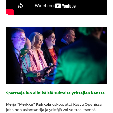
Sparraaja luo elinikäisiä suhteita yrittäjien kanssa
Merja ”Merkku” Rahkola
uskoo, että Kasvu Openissa
jokainen asiantuntija ja yrittäjä voi voittaa itsensä.