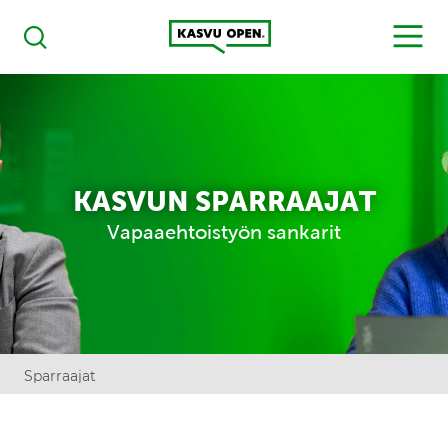
Kasvu Open
MENU
Haku
KASVUN SPARRAAJAT
Vapaaehtoistyön sankarit
Sparraajat