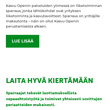
Kasvu Openin palveluiden ytimessä on liiketoiminnan
sparraus, jonka lähtökohdat ovat yrityksen
liiketoiminta ja kasvutavoitteet. Sparraus on yrittäjille
maksutonta – näin on ollut Kasvu Openin
perustamisesta alkaen.
LUE LISÄÄ
LAITA HYVÄ KIERTÄMÄÄN
Sparraajat tekevät luottamuksellista
vapaaehtoistyötä ja toimivat yhteisesti sovittujen
periaatteiden mukaisesti.