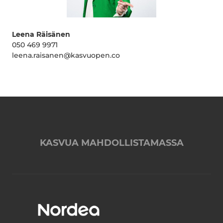
Leena Räisänen
050 469 9971
leena.raisanen@kasvuopen.co
KASVUA MAHDOLLISTAMASSA