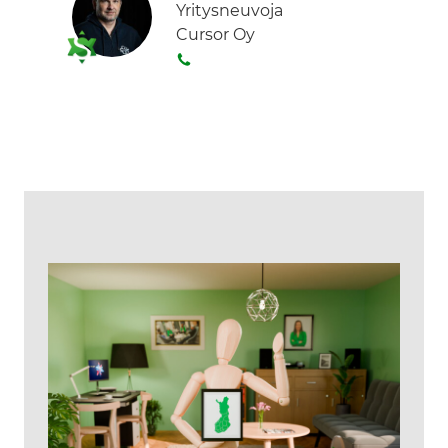
Yritysneuvoja
Cursor Oy
S
o
i
t
a