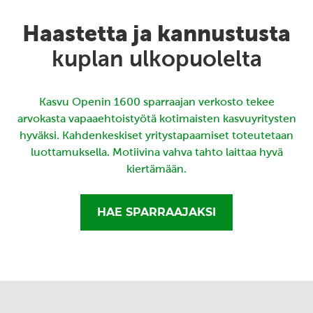
Haastetta ja kannustusta
kuplan ulkopuolelta
Kasvu Openin 1600 sparraajan verkosto tekee
arvokasta vapaaehtoistyötä kotimaisten kasvuyritysten
hyväksi. Kahdenkeskiset yritystapaamiset toteutetaan
luottamuksella. Motiivina vahva tahto laittaa hyvä
kiertämään.
HAE SPARRAAJAKSI