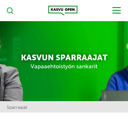
Kasvu Open
MENU
Haku
KASVUN SPARRAAJAT
Vapaaehtoistyön sankarit
Sparraajat