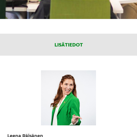
LISÄTIEDOT
Leena Räisänen