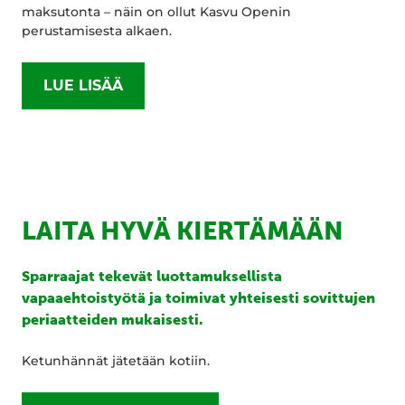
maksutonta – näin on ollut Kasvu Openin
perustamisesta alkaen.
LUE LISÄÄ
LAITA HYVÄ KIERTÄMÄÄN
Sparraajat tekevät luottamuksellista
vapaaehtoistyötä ja toimivat yhteisesti sovittujen
periaatteiden mukaisesti.
Ketunhännät jätetään kotiin.