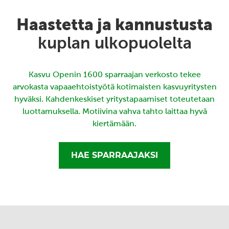
Haastetta ja kannustusta
kuplan ulkopuolelta
Kasvu Openin 1600 sparraajan verkosto tekee
arvokasta vapaaehtoistyötä kotimaisten kasvuyritysten
hyväksi. Kahdenkeskiset yritystapaamiset toteutetaan
luottamuksella. Motiivina vahva tahto laittaa hyvä
kiertämään.
HAE SPARRAAJAKSI