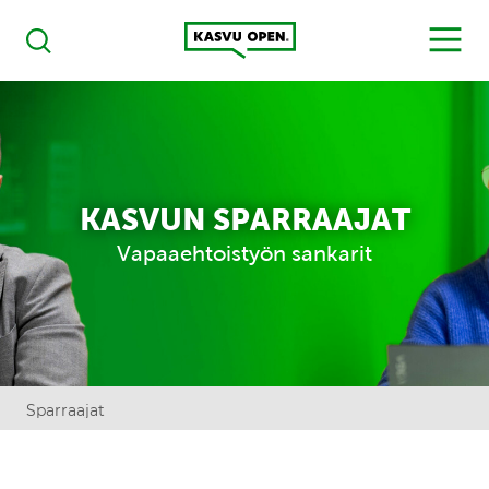
Kasvu Open
MENU
Haku
KASVUN SPARRAAJAT
Vapaaehtoistyön sankarit
Sparraajat