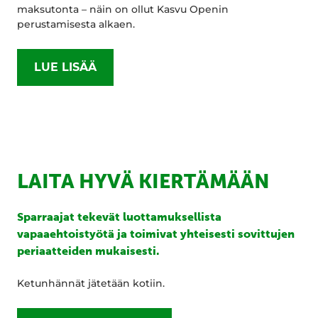
maksutonta – näin on ollut Kasvu Openin
perustamisesta alkaen.
LUE LISÄÄ
LAITA HYVÄ KIERTÄMÄÄN
Sparraajat tekevät luottamuksellista
vapaaehtoistyötä ja toimivat yhteisesti sovittujen
periaatteiden mukaisesti.
Ketunhännät jätetään kotiin.