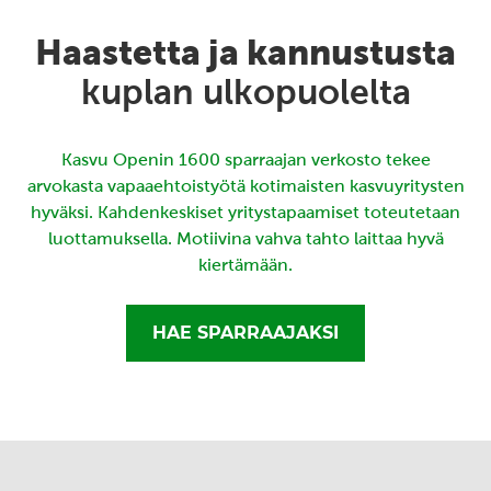
Haastetta ja kannustusta
kuplan ulkopuolelta
Kasvu Openin 1600 sparraajan verkosto tekee
arvokasta vapaaehtoistyötä kotimaisten kasvuyritysten
hyväksi. Kahdenkeskiset yritystapaamiset toteutetaan
luottamuksella. Motiivina vahva tahto laittaa hyvä
kiertämään.
HAE SPARRAAJAKSI