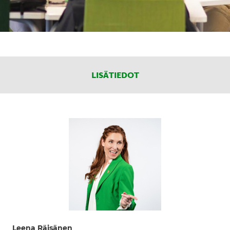
LISÄTIEDOT
Leena Räisänen