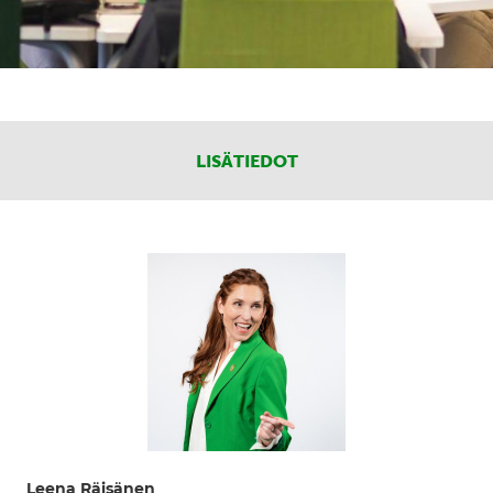
LISÄTIEDOT
Leena Räisänen