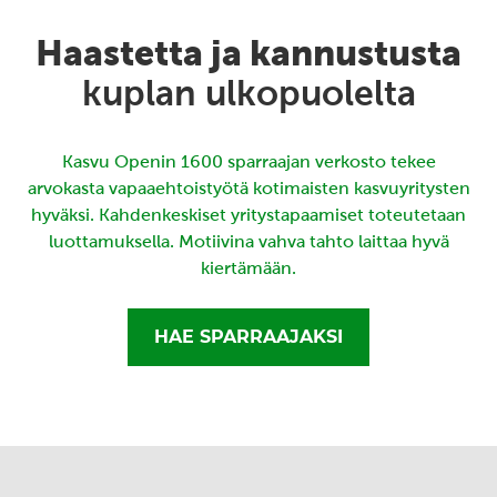
Haastetta ja kannustusta
kuplan ulkopuolelta
Kasvu Openin 1600 sparraajan verkosto tekee
arvokasta vapaaehtoistyötä kotimaisten kasvuyritysten
hyväksi. Kahdenkeskiset yritystapaamiset toteutetaan
luottamuksella. Motiivina vahva tahto laittaa hyvä
kiertämään.
HAE SPARRAAJAKSI