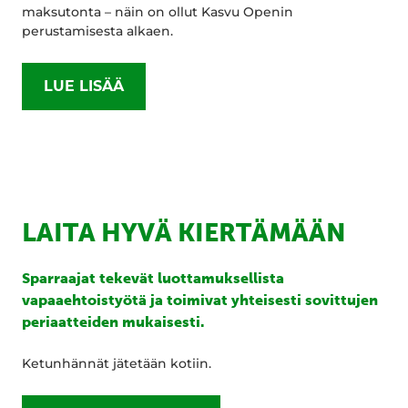
maksutonta – näin on ollut Kasvu Openin
perustamisesta alkaen.
LUE LISÄÄ
LAITA HYVÄ KIERTÄMÄÄN
Sparraajat tekevät luottamuksellista
vapaaehtoistyötä ja toimivat yhteisesti sovittujen
periaatteiden mukaisesti.
Ketunhännät jätetään kotiin.