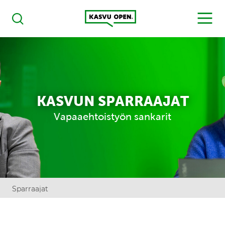
Kasvu Open
MENU
Haku
KASVUN SPARRAAJAT
Vapaaehtoistyön sankarit
Sparraajat