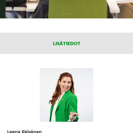
LISÄTIEDOT
Leena Räisänen