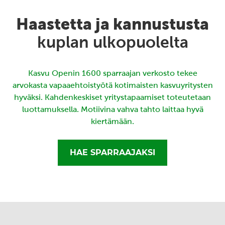
Haastetta ja kannustusta
kuplan ulkopuolelta
Kasvu Openin 1600 sparraajan verkosto tekee
arvokasta vapaaehtoistyötä kotimaisten kasvuyritysten
hyväksi. Kahdenkeskiset yritystapaamiset toteutetaan
luottamuksella. Motiivina vahva tahto laittaa hyvä
kiertämään.
HAE SPARRAAJAKSI