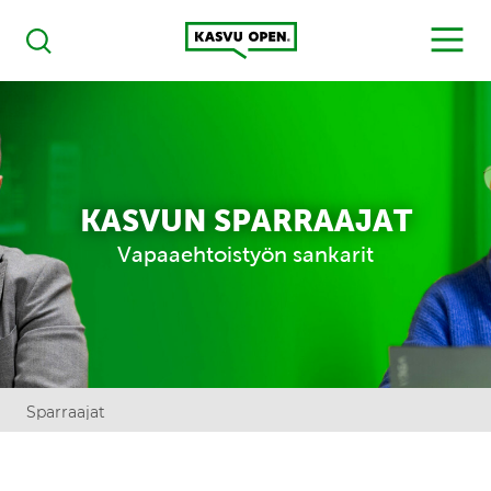
Kasvu Open
MENU
Haku
KASVUN SPARRAAJAT
Vapaaehtoistyön sankarit
Sparraajat