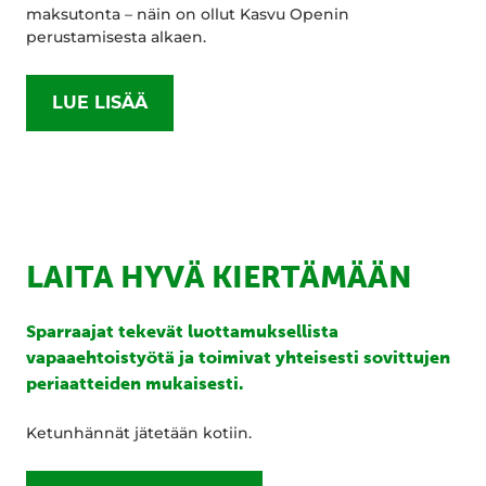
maksutonta – näin on ollut Kasvu Openin
perustamisesta alkaen.
LUE LISÄÄ
LAITA HYVÄ KIERTÄMÄÄN
Sparraajat tekevät luottamuksellista
vapaaehtoistyötä ja toimivat yhteisesti sovittujen
periaatteiden mukaisesti.
Ketunhännät jätetään kotiin.