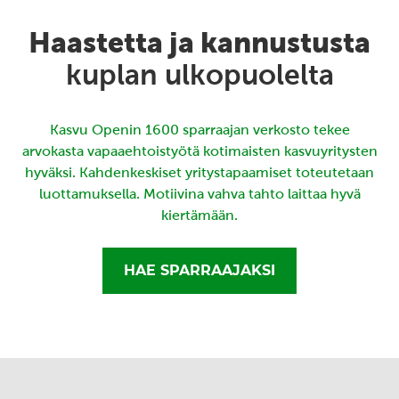
Haastetta ja kannustusta
kuplan ulkopuolelta
Kasvu Openin 1600 sparraajan verkosto tekee
arvokasta vapaaehtoistyötä kotimaisten kasvuyritysten
hyväksi. Kahdenkeskiset yritystapaamiset toteutetaan
luottamuksella. Motiivina vahva tahto laittaa hyvä
kiertämään.
HAE SPARRAAJAKSI