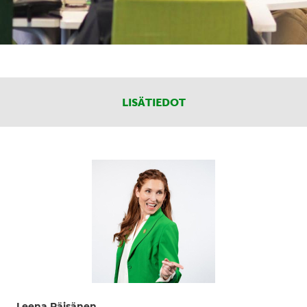
LISÄTIEDOT
Leena Räisänen