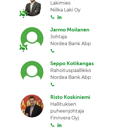
Lakimies
Niilka Laki Oy
S
L
o
i
Jarmo Moilanen
i
n
Johtaja
t
k
Nordea Bank Abp
a
e
S
d
o
I
Seppo Kotikangas
i
n
Rahoituspäällikkö
t
Nordea Bank Abp
a
S
o
Risto Koskiniemi
i
Hallituksen
t
puheenjohtaja
a
Finnvera Oyj
S
L