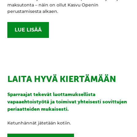
maksutonta – näin on ollut Kasvu Openin
perustamisesta alkaen.
LUE LISÄÄ
LAITA HYVÄ KIERTÄMÄÄN
Sparraajat tekevät luottamuksellista
vapaaehtoistyötä ja toimivat yhteisesti sovittujen
periaatteiden mukaisesti.
Ketunhännät jätetään kotiin.