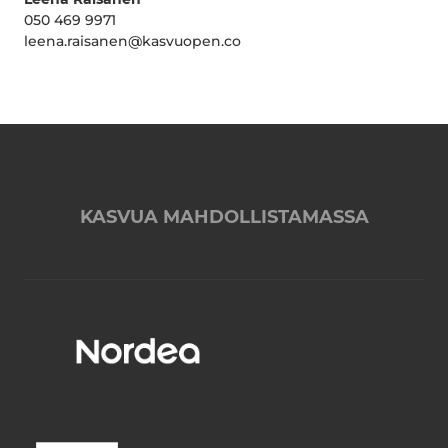
050 469 9971
leena.raisanen@kasvuopen.co
KASVUA MAHDOLLISTAMASSA