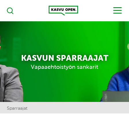
Kasvu Open
MENU
Haku
KASVUN SPARRAAJAT
Vapaaehtoistyön sankarit
Sparraajat